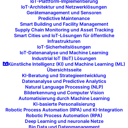
IoT-Plattform-Implementierung
Kunden:
IoT-Architektur und Netzwerklösungen
Gerätemanagement und Sensoren
Predictive Maintenance
Smart Building und Facility Management
Wettbewerbsvorteile durch
Supply Chain Monitoring und Asset Tracking
neue Technologien:
Smart Cities und IoT-Lösungen für öffentliche
Infrastrukturen
IoT-Sicherheitslösungen
Mit unserer Beratung setzen Sie auf die neuesten
IoT-Datenanalyse und Machine Learning
Technologien und bleiben damit
innovativ
und
Industrial IoT (IIoT) Lösungen
Künstliche Intelligenz (KI) und Machine Learning (ML)
wettbewerbsfähig
.
Übersichtsseite
KI-Beratung und Strategieentwicklung
Datenanalyse und Predictive Analytics
Frühzeitige Implementierung
Natural Language Processing (NLP)
von Innovationen:
Bilderkennung und Computer Vision
Automatisierung durch Machine Learning
Durch Pilotprojekte und Prototypen können Sie
KI-basierte Personalisierung
Robotic Process Automation (RPA) und KI-Integration
technologische Innovationen frühzeitig testen und in
Robotic Process Automation (RPA)
Ihre Prozesse integrieren.
Deep Learning und neuronale Netze
Big Data und Datenmanagement