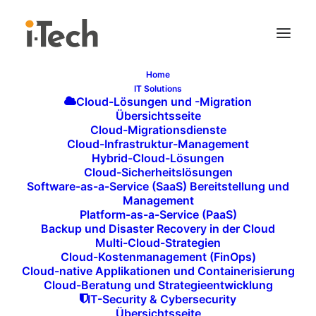
Home
IT Solutions
TECHNOLOGIE- UND
Cloud-Lösungen und -Migration
Übersichtsseite
TRENDBERATUNG –
Cloud-Migrationsdienste
Cloud-Infrastruktur-Management
INNOVATIONEN NUTZEN,
Hybrid-Cloud-Lösungen
UM WETTBEWERBS-
Cloud-Sicherheitslösungen
Software-as-a-Service (SaaS) Bereitstellung und
VORTEILE ZU SICHERN
Management
Platform-as-a-Service (PaaS)
Die rasante Entwicklung neuer Technologien eröffnet
Backup und Disaster Recovery in der Cloud
Unternehmen zahlreiche Möglichkeiten, ihre Prozesse
Multi-Cloud-Strategien
Cloud-Kostenmanagement (FinOps)
zu optimieren und
Wettbewerbsvorteile
zu erlangen.
Cloud-native Applikationen und Containerisierung
Bei
i-Tech
bieten wir umfassende
Technologie- und
Cloud-Beratung und Strategieentwicklung
IT-Security & Cybersecurity
Trendberatung
, die Ihnen hilft, aufkommende
Übersichtsseite