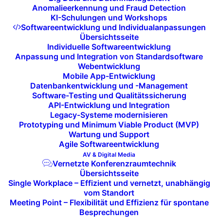
Anomalieerkennung und Fraud Detection
Strategische Nutzung von
KI-Schulungen und Workshops
Softwareentwicklung und Individualanpassungen
Technologietrends:
Übersichtsseite
Individuelle Softwareentwicklung
Unsere
Technologieberatung
sorgt dafür, dass Sie
Anpassung und Integration von Standardsoftware
Webentwicklung
die neuesten
Trends
gezielt und effizient nutzen, um
Mobile App-Entwicklung
Ihre Geschäftsprozesse zu verbessern.
Datenbankentwicklung und -Management
Software-Testing und Qualitätssicherung
API-Entwicklung und Integration
Legacy-Systeme modernisieren
JETZT KONTAKT AUFNEHMEN
Prototyping und Minimum Viable Product (MVP)
Wartung und Support
Agile Softwareentwicklung
AV & Digital Media
Vernetzte Konferenzraumtechnik
Übersichtsseite
Single Workplace – Effizient und vernetzt, unabhängig
Warum i-Tech für Ihre
vom Standort
Technologie- und
Meeting Point – Flexibilität und Effizienz für spontane
Besprechungen