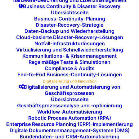
Hardware-Beschaffung und Lizenzmanagement
Business Continuity & Disaster Recovery
Übersichtsseite
Business-Continuity-Planung
Disaster-Recovery-Strategie
Daten-Backup und Wiederherstellung
Cloud-basierte Disaster-Recovery-Lösungen
Entwicklung von
Notfall-Infrastrukturlösungen
Innovationsstrategien:
Virtualisierung und Schnellwiederherstellung
Kommunikations- & Krisenmanagement
Regelmäßige Tests & Simulationen
Wir helfen Ihnen bei der Entwicklung von
Compliance & Audits
End-to-End Business-Continuity-Lösungen
Innovationsstrategien
, die Ihnen
Digitalisierung und Innovation
ermöglichen, technologische Trends
Digitalisierung und Automatisierung von
frühzeitig zu erkennen und zu nutzen. So
Geschäftsprozessen
Übersichtsseite
können Sie Ihrem Wettbewerb immer einen
Geschäftsprozessanalyse und -optimierung
Schritt voraus sein.
Workflow-Automatisierung
Robotic Process Automation (RPA)
Enterprise Resource Planning (ERP)-Implementierung
Digitale Dokumentenmanagement-Systeme (DMS)
Kundendaten- und CRM-Automatisierung