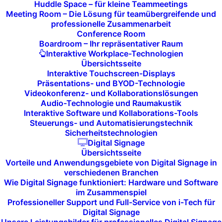
Trendberatung?
Huddle Space – für kleine Teammeetings
Meeting Room – Die Lösung für teamübergreifende und
professionelle Zusammenarbeit
Conference Room
i-Tech
unterstützt Sie dabei,
Boardroom – Ihr repräsentativer Raum
Interaktive Workplace-Technologien
Technologie-Innovationen
gezielt zu
Übersichtsseite
Interaktive Touchscreen-Displays
nutzen, um Ihre Wettbewerbsfähigkeit zu
Präsentations- und BYOD-Technologie
steigern und Ihre
Geschäftsmodelle
Videokonferenz- und Kollaborationslösungen
Audio-Technologie und Raumakustik
zukunftssicher zu gestalten. Mit unserer
Interaktive Software und Kollaborations-Tools
Steuerungs- und Automatisierungstechnik
Technologie- und Trendberatung
Sicherheitstechnologien
Digital Signage
identifizieren wir frühzeitig relevante
Übersichtsseite
Vorteile und Anwendungsgebiete von Digital Signage in
Technologien und entwickeln Strategien,
verschiedenen Branchen
um deren Potenzial voll auszuschöpfen.
Wie Digital Signage funktioniert: Hardware und Software
im Zusammenspiel
Professioneller Support und Full-Service von i-Tech für
Digital Signage
Unsere
Pilotprojekte
und