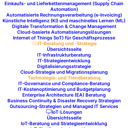
Einkaufs- und Lieferkettenmanagement (Supply Chain
Automation)
Automatisierte Rechnungsverarbeitung (e-Invoicing)
Künstliche Intelligenz (KI) und maschinelles Lernen (ML)
Digitale Transformation & Change Management
Pilotprojekte und
Cloud-basierte Automatisierungslösungen
Internet of Things (IoT) für Geschäftsprozesse
Prototypen:
IT-Beratung und -Strategie
Übersichtsseite
Wir setzen
IT-Infrastrukturberatung
Pilotprojekte
und
Prototypen
IT-Strategieentwicklung
für den Einsatz neuer Technologien um, um
Digitalisierungsstrategie
deren Nutzen und Potenzial für Ihr
Cloud-Strategie und Migrationsplanung
Technologie- und Trendberatung
Unternehmen zu testen, bevor sie
IT-Governance und Compliance-Beratung
flächendeckend eingeführt werden.
IT-Kostenoptimierung und Budgetplanung
Enterprise Architecture (EA) Beratung
Business Continuity & Disaster Recovery Strategien
Outsourcing-Strategien und Managed IT Services
IoT-Lösungen
Übersichtsseite
IoT-Beratung und Strategieentwicklung
Vorteile für unsere