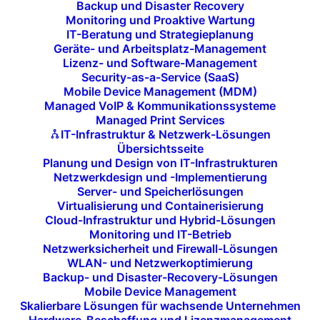
Backup und Disaster Recovery
Monitoring und Proaktive Wartung
IT-Beratung und Strategieplanung
Beratung zu
Geräte- und Arbeitsplatz-Management
aufkommenden
Lizenz- und Software-Management
Security-as-a-Service (SaaS)
Technologien:
Mobile Device Management (MDM)
Managed VoIP & Kommunikationssysteme
Managed Print Services
Wir beraten Sie umfassend zu den
IT-Infrastruktur & Netzwerk-Lösungen
neuesten
Technologietrends
wie
KI
,
Übersichtsseite
Planung und Design von IT-Infrastrukturen
Machine Learning (ML)
,
IoT
und
Netzwerkdesign und -Implementierung
Blockchain
. Dabei identifizieren wir, wie
Server- und Speicherlösungen
Virtualisierung und Containerisierung
diese Technologien in Ihre
Cloud-Infrastruktur und Hybrid-Lösungen
Geschäftsmodelle integriert werden
Monitoring und IT-Betrieb
können, um Ihre Prozesse zu verbessern
Netzwerksicherheit und Firewall-Lösungen
WLAN- und Netzwerkoptimierung
und Ihre
Marktposition
zu stärken.
Backup- und Disaster-Recovery-Lösungen
Mobile Device Management
Skalierbare Lösungen für wachsende Unternehmen