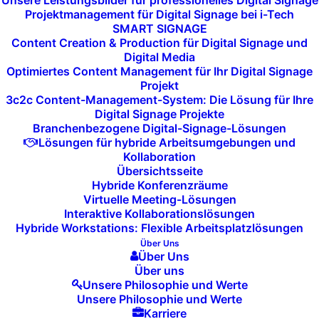
Unsere Leistungsbilder für professionelles Digital Signage
Projektmanagement für Digital Signage bei i-Tech
Innovationsstrategien
garantieren, dass
SMART SIGNAGE
Content Creation & Production für Digital Signage und
Ihr Unternehmen die richtigen
Digital Media
Technologien zur richtigen Zeit nutzt, um
Optimiertes Content Management für Ihr Digital Signage
Projekt
sich am Markt zu behaupten.
3c2c Content-Management-System: Die Lösung für Ihre
Digital Signage Projekte
Branchenbezogene Digital-Signage-Lösungen
Lösungen für hybride Arbeitsumgebungen und
Setzen Sie auf i-Tech
, um innovative
Kollaboration
Übersichtsseite
Technologien gezielt in Ihre
Hybride Konferenzräume
Geschäftsprozesse zu integrieren und
Virtuelle Meeting-Lösungen
Interaktive Kollaborationslösungen
Wettbewerbsvorteile zu sichern.
Hybride Workstations: Flexible Arbeitsplatzlösungen
Über Uns
Über Uns
Über uns
Unsere Philosophie und Werte
Unsere Philosophie und Werte
Karriere