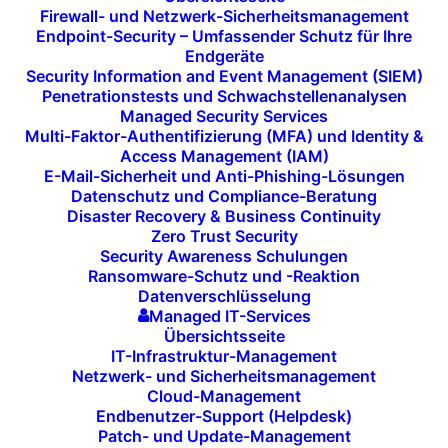
Technologien
wie
Künstliche Intelligenz (KI)
,
Firewall- und Netzwerk-Sicherheitsmanagement
Blockchain
,
Internet of Things (IoT)
und
Endpoint-Security – Umfassender Schutz für Ihre
Endgeräte
Augmented Reality (AR)
strategisch in Ihre
Security Information and Event Management (SIEM)
Geschäftsmodelle zu integrieren.
Penetrationstests und Schwachstellenanalysen
Managed Security Services
Unsere
Trendanalysen
und
Pilotprojekte
Multi-Faktor-Authentifizierung (MFA) und Identity &
Access Management (IAM)
unterstützen Sie dabei, innovative Technologien
E-Mail-Sicherheit und Anti-Phishing-Lösungen
gezielt einzusetzen und Ihr Unternehmen auf die
Datenschutz und Compliance-Beratung
Disaster Recovery & Business Continuity
Zukunft vorzubereiten.
Zero Trust Security
Security Awareness Schulungen
Ransomware-Schutz und -Reaktion
Datenverschlüsselung
JETZT KONTAKT AUFNEHMEN
Managed IT-Services
Übersichtsseite
IT-Infrastruktur-Management
Netzwerk- und Sicherheitsmanagement
Cloud-Management
Endbenutzer-Support (Helpdesk)
Patch- und Update-Management