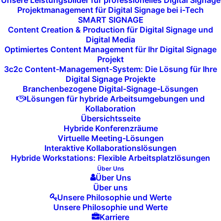
Unsere Leistungsbilder für professionelles Digital Signage
Projektmanagement für Digital Signage bei i-Tech
SMART SIGNAGE
Plattformen für
Content Creation & Production für Digital Signage und
Digital Media
professionelle
Optimiertes Content Management für Ihr Digital Signage
Projekt
Videokonferenzen
3c2c Content-Management-System: Die Lösung für Ihre
Digital Signage Projekte
Branchenbezogene Digital-Signage-Lösungen
Um die Zusammenarbeit auf Distanz zu erleichtern,
Lösungen für hybride Arbeitsumgebungen und
Kollaboration
haben wir eine Auswahl führender Plattformen für
Übersichtsseite
Videokonferenzen
in unser Portfolio aufgenommen.
Hybride Konferenzräume
Virtuelle Meeting-Lösungen
Diese bieten eine breite Palette von Funktionen, die
Interaktive Kollaborationslösungen
speziell für die effiziente Zusammenarbeit von
Hybride Workstations: Flexible Arbeitsplatzlösungen
Teams entwickelt wurden:
Über Uns
Über Uns
Über uns
Microsoft Teams
: Die enge Verknüpfung mit der
Unsere Philosophie und Werte
Office 365-Suite
ermöglicht nicht nur umfassende
Unsere Philosophie und Werte
Chat-Funktionen und Dokumentenfreigaben, sondern
Karriere