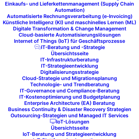
Audioverbindung
. Unsere professionellen
Einkaufs- und Lieferkettenmanagement (Supply Chain
Webcams und Headsets sorgen für
Automation)
Automatisierte Rechnungsverarbeitung (e-Invoicing)
exzellente Bild- und Tonqualität und bieten
Künstliche Intelligenz (KI) und maschinelles Lernen (ML)
Ihnen so die Möglichkeit, Ihre Ideen klar zu
Digitale Transformation & Change Management
Cloud-basierte Automatisierungslösungen
kommunizieren und bei Online-Meetings
Internet of Things (IoT) für Geschäftsprozesse
vollständig eingebunden zu sein.
IT-Beratung und -Strategie
Übersichtsseite
IT-Infrastrukturberatung
IT-Strategieentwicklung
Digitalisierungsstrategie
Cloud-Strategie und Migrationsplanung
Technologie- und Trendberatung
IT-Governance und Compliance-Beratung
IT-Kostenoptimierung und Budgetplanung
Enterprise Architecture (EA) Beratung
Stabile und gesicherte
Business Continuity & Disaster Recovery Strategien
Outsourcing-Strategien und Managed IT Services
Internetverbindung
IoT-Lösungen
Übersichtsseite
Eine gute Verbindung zum Internet ist der
IoT-Beratung und Strategieentwicklung