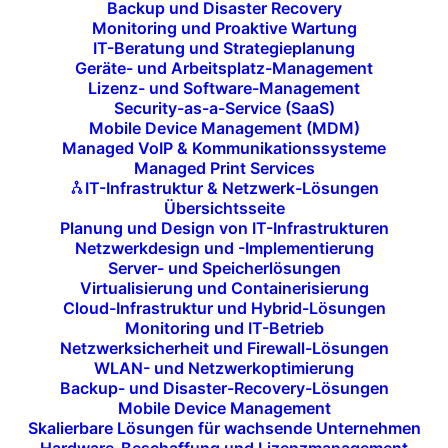
Backup und Disaster Recovery
bis hin zu hochwertigen
Audio- und Video-
Monitoring und Proaktive Wartung
Komponenten
und einem stabilen, sicheren Zugang
IT-Beratung und Strategieplanung
Geräte- und Arbeitsplatz-Management
zu allen wichtigen Anwendungen.
Lizenz- und Software-Management
Security-as-a-Service (SaaS)
Mobile Device Management (MDM)
Managed VoIP & Kommunikationssysteme
JETZT KONTAKT AUFNEHMEN
Managed Print Services
IT-Infrastruktur & Netzwerk-Lösungen
Übersichtsseite
Planung und Design von IT-Infrastrukturen
Netzwerkdesign und -Implementierung
Server- und Speicherlösungen
Virtualisierung und Containerisierung
Cloud-Infrastruktur und Hybrid-Lösungen
Monitoring und IT-Betrieb
Netzwerksicherheit und Firewall-Lösungen
Hochleistungs-Laptops
WLAN- und Netzwerkoptimierung
Backup- und Disaster-Recovery-Lösungen
und PCs
Mobile Device Management
Skalierbare Lösungen für wachsende Unternehmen
Unsere Endgeräte sind für die digitale