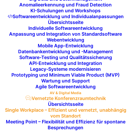
Anomalieerkennung und Fraud Detection
Die Auswahl der richtigen
KI-Schulungen und Workshops
Softwareentwicklung und Individualanpassungen
Videokonferenzlösung ist entscheidend,
Übersichtsseite
um Kommunikation nahtlos und effizient zu
Individuelle Softwareentwicklung
Anpassung und Integration von Standardsoftware
gestalten. Wir bieten Ihnen Zugang zu
Webentwicklung
führenden Plattformen wie
Microsoft
Mobile App-Entwicklung
Teams
,
Zoom
,
Cisco Webex
und
Google
Datenbankentwicklung und -Management
Software-Testing und Qualitätssicherung
Meet
, die alle Vorteile moderner
API-Entwicklung und Integration
Collaboration-Technologie vereinen.
Legacy-Systeme modernisieren
Prototyping und Minimum Viable Product (MVP)
Wartung und Support
Agile Softwareentwicklung
AV & Digital Media
Vernetzte Konferenzraumtechnik
Übersichtsseite
Single Workplace – Effizient und vernetzt, unabhängig
vom Standort
Meeting Point – Flexibilität und Effizienz für spontane
Tools für interaktive
Besprechungen