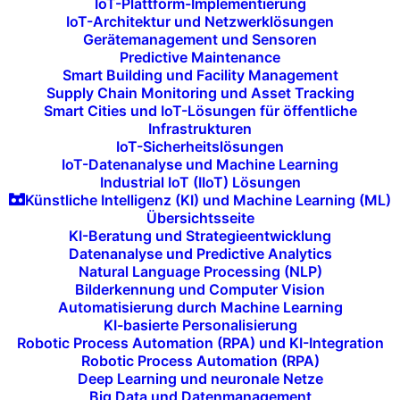
IoT-Plattform-Implementierung
Schlüssel zur effektiven Kommunikation
IoT-Architektur und Netzwerklösungen
und zum zuverlässigen Zugriff auf alle
Gerätemanagement und Sensoren
Predictive Maintenance
Anwendungen. Unsere IT-Lösungen bieten
Smart Building und Facility Management
Ihnen gesicherte und stabile Netzwerke,
Supply Chain Monitoring und Asset Tracking
sodass Ihre Arbeit nie unterbrochen wird.
Smart Cities und IoT-Lösungen für öffentliche
Infrastrukturen
IoT-Sicherheitslösungen
IoT-Datenanalyse und Machine Learning
Industrial IoT (IIoT) Lösungen
Künstliche Intelligenz (KI) und Machine Learning (ML)
Übersichtsseite
KI-Beratung und Strategieentwicklung
Datenanalyse und Predictive Analytics
Natural Language Processing (NLP)
Bilderkennung und Computer Vision
Automatisierung durch Machine Learning
Professionelle
KI-basierte Personalisierung
Robotic Process Automation (RPA) und KI-Integration
Videokonferenz-
Robotic Process Automation (RPA)
Deep Learning und neuronale Netze
plattformen
Big Data und Datenmanagement