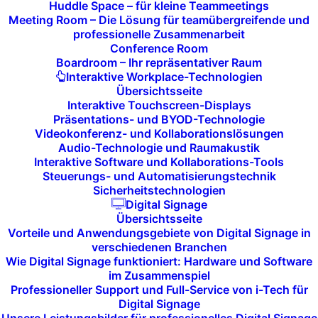
Huddle Space – für kleine Teammeetings
Zusammenarbeit:
Meeting Room – Die Lösung für teamübergreifende und
professionelle Zusammenarbeit
Gruppen-Chat, Content
Conference Room
Sharing und
Boardroom – Ihr repräsentativer Raum
Interaktive Workplace-Technologien
Whiteboarding
Übersichtsseite
Interaktive Touchscreen-Displays
Präsentations- und BYOD-Technologie
Unsere Lösungen sind mit Funktionen wie
Videokonferenz- und Kollaborationslösungen
Gruppen-Chats, Content Sharing und
Audio-Technologie und Raumakustik
Interaktive Software und Kollaborations-Tools
Whiteboarding ausgestattet, die Ihnen
Steuerungs- und Automatisierungstechnik
erlauben, Ideen und Dokumente in Echtzeit
Sicherheitstechnologien
auszutauschen und gemeinsam zu
Digital Signage
Übersichtsseite
bearbeiten. Damit fördern Sie Teamgeist
Vorteile und Anwendungsgebiete von Digital Signage in
und Zusammenarbeit auch bei
verschiedenen Branchen
Wie Digital Signage funktioniert: Hardware und Software
geografischer Trennung.
im Zusammenspiel
Professioneller Support und Full-Service von i-Tech für
Digital Signage