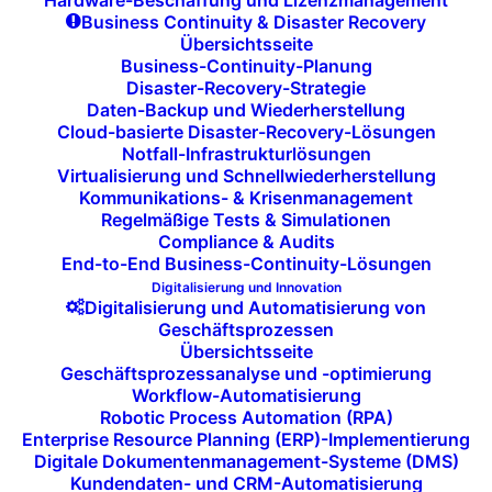
Hardware-Beschaffung und Lizenzmanagement
Business Continuity & Disaster Recovery
Arbeitswelt optimiert und bieten die
Übersichtsseite
notwendige Rechenleistung sowie alle
Business-Continuity-Planung
wichtigen Funktionen für anspruchsvolle
Disaster-Recovery-Strategie
Daten-Backup und Wiederherstellung
Anwendungen und Multitasking.
Cloud-basierte Disaster-Recovery-Lösungen
Notfall-Infrastrukturlösungen
Virtualisierung und Schnellwiederherstellung
Kommunikations- & Krisenmanagement
Regelmäßige Tests & Simulationen
Compliance & Audits
End-to-End Business-Continuity-Lösungen
Digitalisierung und Innovation
Digitalisierung und Automatisierung von
Geschäftsprozessen
Hochqualitative
Übersichtsseite
Geschäftsprozessanalyse und -optimierung
Webcams und Headsets
Workflow-Automatisierung
Robotic Process Automation (RPA)
Qualität im Home Office beginnt mit einer
Enterprise Resource Planning (ERP)-Implementierung
Digitale Dokumentenmanagement-Systeme (DMS)
verlässlichen und klaren
Video- und
Kundendaten- und CRM-Automatisierung