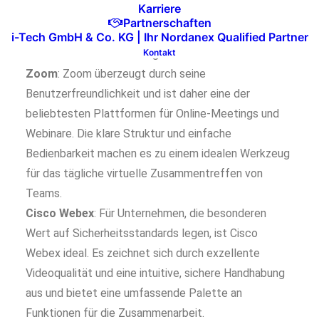
Karriere
auch einen direkten Zugriff auf alle Microsoft-
Partnerschaften
Anwendungen, was die Zusammenarbeit vereinfacht
i-Tech GmbH & Co. KG | Ihr Nordanex Qualified Partner
und die Produktivität steigert.
Kontakt
Zoom
: Zoom überzeugt durch seine
Benutzerfreundlichkeit und ist daher eine der
beliebtesten Plattformen für Online-Meetings und
Webinare. Die klare Struktur und einfache
Bedienbarkeit machen es zu einem idealen Werkzeug
für das tägliche virtuelle Zusammentreffen von
Teams.
Cisco Webex
: Für Unternehmen, die besonderen
Wert auf Sicherheitsstandards legen, ist Cisco
Webex ideal. Es zeichnet sich durch exzellente
Videoqualität und eine intuitive, sichere Handhabung
aus und bietet eine umfassende Palette an
Funktionen für die Zusammenarbeit.