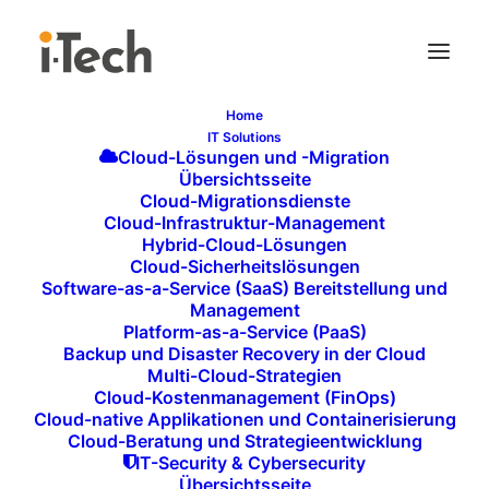
Home
IT Solutions
SINGLE WORKPLACE –
Cloud-Lösungen und -Migration
Übersichtsseite
EFFIZIENT UND
Cloud-Migrationsdienste
Cloud-Infrastruktur-Management
VERNETZT, UNABHÄNGIG
Hybrid-Cloud-Lösungen
VOM STANDORT
Cloud-Sicherheitslösungen
Software-as-a-Service (SaaS) Bereitstellung und
Der
Single Workplace
ist die ideale Lösung für
Management
Platform-as-a-Service (PaaS)
produktives Arbeiten im modernen Arbeitsumfeld.
Backup und Disaster Recovery in der Cloud
Durch ihn wird
Flexibilität
im Home Office zur
Multi-Cloud-Strategien
produktiven Realität. Unabhängig vom Standort
Cloud-Kostenmanagement (FinOps)
Cloud-native Applikationen und Containerisierung
können Mitarbeitende Ideen einbringen, mit Kollegen
Cloud-Beratung und Strategieentwicklung
kommunizieren und gleichzeitig ihre Work-Life-
IT-Security & Cybersecurity
Übersichtsseite
Balance verbessern. Der Single Workplace stellt