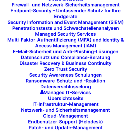
Firewall- und Netzwerk-Sicherheitsmanagement
sicher, dass Mitarbeitende, ob im Büro oder Zuhause,
Endpoint-Security – Umfassender Schutz für Ihre
nahtlos mit dem Team verbunden sind und über die
Endgeräte
Security Information and Event Management (SIEM)
bestmögliche Technologie für effektive
Penetrationstests und Schwachstellenanalysen
Zusammenarbeit verfügen. Die i-Tech GmbH & Co. KG
Managed Security Services
Multi-Faktor-Authentifizierung (MFA) und Identity &
bietet Ihnen ein umfassendes Konzept für den
Access Management (IAM)
perfekten Arbeitsplatz – mobil und fest vernetzt.
E-Mail-Sicherheit und Anti-Phishing-Lösungen
Datenschutz und Compliance-Beratung
Im heutigen Arbeitsalltag, der zunehmend auf
Disaster Recovery & Business Continuity
Zero Trust Security
verteilten Standorten beruht, ist eine durchdachte
Security Awareness Schulungen
Ausstattung des Home Office unabdingbar. Sie ist
Ransomware-Schutz und -Reaktion
Datenverschlüsselung
das Bindeglied zwischen einzelnen Mitarbeitenden
Managed IT-Services
und ihrem Team und schafft das Fundament für eine
Übersichtsseite
reibungslose Zusammenarbeit, die durch klare
IT-Infrastruktur-Management
Netzwerk- und Sicherheitsmanagement
Kommunikation und integrierte Plattformen gestützt
Cloud-Management
wird. Diese technischen Anforderungen reichen von
Endbenutzer-Support (Helpdesk)
Patch- und Update-Management
leistungsfähigen Endgeräten wie Laptops oder PCs