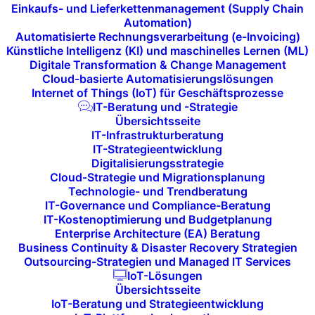
Einkaufs- und Lieferkettenmanagement (Supply Chain
führen regelmäßige
Backups
durch.
Automation)
Dadurch wird sichergestellt, dass Ihre
Automatisierte Rechnungsverarbeitung (e-Invoicing)
Künstliche Intelligenz (KI) und maschinelles Lernen (ML)
Daten jederzeit verfügbar sind und im Falle
Digitale Transformation & Change Management
eines Ausfalls sofort wiederhergestellt
Cloud-basierte Automatisierungslösungen
werden können.
Internet of Things (IoT) für Geschäftsprozesse
IT-Beratung und -Strategie
Übersichtsseite
IT-Infrastrukturberatung
IT-Strategieentwicklung
Digitalisierungsstrategie
Cloud-Strategie und Migrationsplanung
Technologie- und Trendberatung
IT-Governance und Compliance-Beratung
IT-Kostenoptimierung und Budgetplanung
Testen und Optimieren
Enterprise Architecture (EA) Beratung
Business Continuity & Disaster Recovery Strategien
der Pläne zur
Outsourcing-Strategien und Managed IT Services
IoT-Lösungen
Sicherstellung der
Übersichtsseite
IoT-Beratung und Strategieentwicklung
Wirksamkeit: