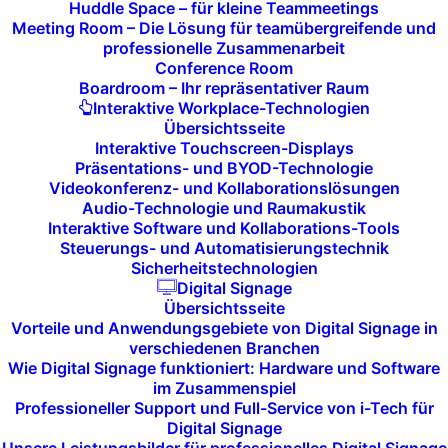
Huddle Space – für kleine Teammeetings
Regelmäßige Backups und redundante Systeme
Meeting Room – Die Lösung für teamübergreifende und
stellen sicher, dass Ihre Daten geschützt und
professionelle Zusammenarbeit
Conference Room
jederzeit verfügbar sind.
Boardroom – Ihr repräsentativer Raum
Interaktive Workplace-Technologien
Übersichtsseite
JETZT KONTAKT AUFNEHMEN
Interaktive Touchscreen-Displays
Präsentations- und BYOD-Technologie
Videokonferenz- und Kollaborationslösungen
Audio-Technologie und Raumakustik
Interaktive Software und Kollaborations-Tools
Steuerungs- und Automatisierungstechnik
Sicherheitstechnologien
Warum i-Tech für Ihre
Digital Signage
Übersichtsseite
Disaster-Recovery- und
Vorteile und Anwendungsgebiete von Digital Signage in
verschiedenen Branchen
Business-Continuity-
Wie Digital Signage funktioniert: Hardware und Software
Strategie?
im Zusammenspiel
Professioneller Support und Full-Service von i-Tech für
Digital Signage