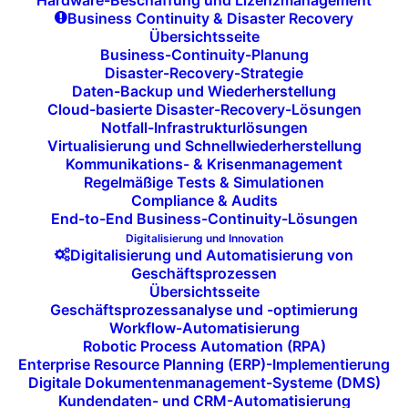
Hardware-Beschaffung und Lizenzmanagement
Business Continuity & Disaster Recovery
einem Ausfall oder Angriff.
Übersichtsseite
Business-Continuity-Planung
Disaster-Recovery-Strategie
Daten-Backup und Wiederherstellung
Cloud-basierte Disaster-Recovery-Lösungen
Notfall-Infrastrukturlösungen
Virtualisierung und Schnellwiederherstellung
Kommunikations- & Krisenmanagement
Regelmäßige Tests & Simulationen
Einrichtung von
Compliance & Audits
End-to-End Business-Continuity-Lösungen
redundanten Systemen
Digitalisierung und Innovation
Digitalisierung und Automatisierung von
und regelmäßigen
Geschäftsprozessen
Übersichtsseite
Backups:
Geschäftsprozessanalyse und -optimierung
Workflow-Automatisierung
Robotic Process Automation (RPA)
Um die Kontinuität Ihres
Enterprise Resource Planning (ERP)-Implementierung
Geschäftsbetriebs zu gewährleisten,
Digitale Dokumentenmanagement-Systeme (DMS)
richten wir
redundante Systeme
ein und
Kundendaten- und CRM-Automatisierung