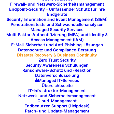
Firewall- und Netzwerk-Sicherheitsmanagement
Recovery
-Plan und eine
Business Continuity-
Endpoint-Security – Umfassender Schutz für Ihre
Strategie
gewährleisten, dass Ihre Systeme nach
Endgeräte
einem Vorfall schnell wiederhergestellt werden und
Security Information and Event Management (SIEM)
Penetrationstests und Schwachstellenanalysen
der Geschäftsbetrieb nahtlos weitergeht.
i-Tech
Managed Security Services
bietet umfassende
Disaster Recovery
– und
Multi-Faktor-Authentifizierung (MFA) und Identity &
Access Management (IAM)
Business Continuity-Lösungen
, die Ihnen helfen,
E-Mail-Sicherheit und Anti-Phishing-Lösungen
Ausfälle zu minimieren und Ihre IT-Infrastruktur
Datenschutz und Compliance-Beratung
wiederherzustellen.
Disaster Recovery & Business Continuity
Zero Trust Security
Security Awareness Schulungen
Unsere Lösungen stellen sicher, dass Ihr
Ransomware-Schutz und -Reaktion
Unternehmen auch im Ernstfall handlungsfähig bleibt,
Datenverschlüsselung
indem wir für den Schutz und die Wiederherstellung
Managed IT-Services
Übersichtsseite
Ihrer kritischen IT-Ressourcen sorgen.
IT-Infrastruktur-Management
Netzwerk- und Sicherheitsmanagement
Cloud-Management
Endbenutzer-Support (Helpdesk)
JETZT KONTAKT AUFNEHMEN
Patch- und Update-Management