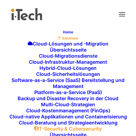
Home
IT Solutions
DISASTER RECOVERY
Cloud-Lösungen und -Migration
Übersichtsseite
& BUSINESS CONTINUITY
Cloud-Migrationsdienste
Cloud-Infrastruktur-Management
– SICHERSTELLUNG IHRER
Hybrid-Cloud-Lösungen
GESCHÄFTS-
Cloud-Sicherheitslösungen
Software-as-a-Service (SaaS) Bereitstellung und
KONTINUITÄT NACH
Management
Platform-as-a-Service (PaaS)
SICHERHEITS-
Backup und Disaster Recovery in der Cloud
VORFÄLLEN
Multi-Cloud-Strategien
Cloud-Kostenmanagement (FinOps)
Im Falle eines Sicherheitsvorfalls oder eines IT-
Cloud-native Applikationen und Containerisierung
Cloud-Beratung und Strategieentwicklung
Ausfalls ist es entscheidend, dass Ihr Unternehmen
IT-Security & Cybersecurity
schnell wieder einsatzbereit ist. Ein solider
Disaster
Übersichtsseite