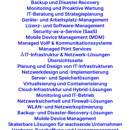
Backup und Disaster Recovery
Monitoring und Proaktive Wartung
IT-Beratung und Strategieplanung
Geräte- und Arbeitsplatz-Management
Lizenz- und Software-Management
Security-as-a-Service (SaaS)
Mobile Device Management (MDM)
Managed VoIP & Kommunikationssysteme
Managed Print Services
Entwicklung von
IT-Infrastruktur & Netzwerk-Lösungen
Übersichtsseite
Notfallplänen (Disaster
Planung und Design von IT-Infrastrukturen
Recovery Plans):
Netzwerkdesign und -Implementierung
Server- und Speicherlösungen
Virtualisierung und Containerisierung
Wir entwickeln maßgeschneiderte
Cloud-Infrastruktur und Hybrid-Lösungen
Monitoring und IT-Betrieb
Disaster Recovery Pläne
, die genau auf
Netzwerksicherheit und Firewall-Lösungen
die Bedürfnisse Ihres Unternehmens
WLAN- und Netzwerkoptimierung
abgestimmt sind. Diese Pläne enthalten
Backup- und Disaster-Recovery-Lösungen
Mobile Device Management
detaillierte Strategien zur
Skalierbare Lösungen für wachsende Unternehmen
Wiederherstellung Ihrer IT-Systeme nach