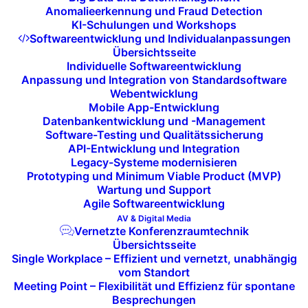
Anomalieerkennung und Fraud Detection
Minimierung von Ausfallzeiten:
KI-Schulungen und Workshops
Softwareentwicklung und Individualanpassungen
Mit einem soliden Disaster-Recovery-Plan und
Übersichtsseite
Individuelle Softwareentwicklung
redundanten Systemen bleibt Ihr Unternehmen auch
Anpassung und Integration von Standardsoftware
bei Sicherheitsvorfällen oder IT-Ausfällen
Webentwicklung
Mobile App-Entwicklung
betriebsfähig.
Datenbankentwicklung und -Management
Software-Testing und Qualitätssicherung
API-Entwicklung und Integration
Schnelle Wiederherstellung:
Legacy-Systeme modernisieren
Prototyping und Minimum Viable Product (MVP)
Unsere Lösungen gewährleisten, dass Ihre IT-
Wartung und Support
Systeme nach einem Ausfall oder Angriff schnell
Agile Softwareentwicklung
AV & Digital Media
wiederhergestellt werden.
Vernetzte Konferenzraumtechnik
Übersichtsseite
Single Workplace – Effizient und vernetzt, unabhängig
Schutz kritischer Daten und
vom Standort
Systeme:
Meeting Point – Flexibilität und Effizienz für spontane
Besprechungen