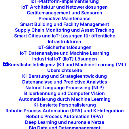
IoT-Plattform-Implementierung
IoT-Architektur und Netzwerklösungen
Unsere
Tests
und
Simulationen
Gerätemanagement und Sensoren
Predictive Maintenance
überprüfen die Wirksamkeit Ihrer Disaster-
Smart Building und Facility Management
Recovery- und Business-Continuity-Pläne.
Supply Chain Monitoring und Asset Tracking
Smart Cities und IoT-Lösungen für öffentliche
Auf Grundlage der Testergebnisse
Infrastrukturen
optimieren wir die Pläne, um
IoT-Sicherheitslösungen
sicherzustellen, dass Sie im Ernstfall
IoT-Datenanalyse und Machine Learning
Industrial IoT (IIoT) Lösungen
schnell reagieren und Ihre Systeme
Künstliche Intelligenz (KI) und Machine Learning (ML)
wiederherstellen können.
Übersichtsseite
KI-Beratung und Strategieentwicklung
Datenanalyse und Predictive Analytics
Natural Language Processing (NLP)
Bilderkennung und Computer Vision
Automatisierung durch Machine Learning
KI-basierte Personalisierung
Vorteile für unsere
Robotic Process Automation (RPA) und KI-Integration
Kunden:
Robotic Process Automation (RPA)
Deep Learning und neuronale Netze
Big Data und Datenmanagement