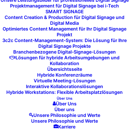
Unsere Leistungsbilder für professionelles Digital Signage
i-Tech
bietet Ihnen maßgeschneiderte
Projektmanagement für Digital Signage bei i-Tech
SMART SIGNAGE
Disaster-Recovery
– und
Business-
Content Creation & Production für Digital Signage und
Digital Media
Continuity-Lösungen
, die speziell auf
Optimiertes Content Management für Ihr Digital Signage
Projekt
die Anforderungen Ihres Unternehmens
3c2c Content-Management-System: Die Lösung für Ihre
zugeschnitten sind. Mit unserer
Digital Signage Projekte
Branchenbezogene Digital-Signage-Lösungen
Erfahrung in der Planung und
Lösungen für hybride Arbeitsumgebungen und
Kollaboration
Implementierung von Notfallstrategien
Übersichtsseite
Hybride Konferenzräume
stellen wir sicher, dass Ihr Unternehmen
Virtuelle Meeting-Lösungen
Interaktive Kollaborationslösungen
auch im Falle eines schwerwiegenden
Hybride Workstations: Flexible Arbeitsplatzlösungen
Vorfalls weiterhin operieren kann.
Über Uns
Über Uns
Über uns
Unsere Philosophie und Werte
Unsere Lösungen helfen Ihnen, die
Unsere Philosophie und Werte
Karriere