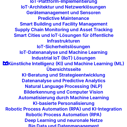
IoT-Plattform-Implementierung
gibt Ihnen die Möglichkeit, Ihr Produkt
IoT-Architektur und Netzwerklösungen
Gerätemanagement und Sensoren
iterativ zu verbessern und schrittweise
Predictive Maintenance
zusätzliche Funktionen hinzuzufügen,
Smart Building und Facility Management
Supply Chain Monitoring und Asset Tracking
basierend auf den
Erfahrungen
der ersten
Smart Cities und IoT-Lösungen für öffentliche
Benutzer.
Infrastrukturen
IoT-Sicherheitslösungen
IoT-Datenanalyse und Machine Learning
Industrial IoT (IIoT) Lösungen
Künstliche Intelligenz (KI) und Machine Learning (ML)
Übersichtsseite
KI-Beratung und Strategieentwicklung
Datenanalyse und Predictive Analytics
Natural Language Processing (NLP)
Bilderkennung und Computer Vision
Agile
Automatisierung durch Machine Learning
KI-basierte Personalisierung
Entwicklungsmethoden
Robotic Process Automation (RPA) und KI-Integration
Robotic Process Automation (RPA)
Unsere
MVP-Entwicklung
erfolgt nach
Deep Learning und neuronale Netze
Big Data und Datenmanagement
agilen Methoden
, die schnelle