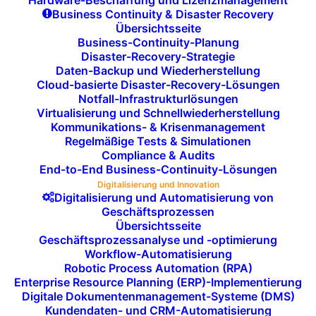
Hardware-Beschaffung und Lizenzmanagement
Geschäftsidee
in ein visuell greifbares
Business Continuity & Disaster Recovery
Übersichtsseite
Konzept zu verwandeln. Wir entwickeln
Business-Continuity-Planung
funktionale
und
interaktive Prototypen
,
Disaster-Recovery-Strategie
die es Ihnen ermöglichen, Ihre
Ideen
Daten-Backup und Wiederherstellung
Cloud-basierte Disaster-Recovery-Lösungen
schnell zu testen und zu präsentieren.
Notfall-Infrastrukturlösungen
Diese frühen Modelle helfen Ihnen, die
Virtualisierung und Schnellwiederherstellung
Kommunikations- & Krisenmanagement
Benutzerfreundlichkeit (UX)
, das
Design
Regelmäßige Tests & Simulationen
(UI)
und die
grundlegenden Funktionen
Compliance & Audits
zu prüfen, bevor Sie in die vollständige
End-to-End Business-Continuity-Lösungen
Digitalisierung und Innovation
Produktentwicklung
einsteigen. Unsere
Digitalisierung und Automatisierung von
Prototypen
sind flexibel und können in
Geschäftsprozessen
Übersichtsseite
jeder Entwicklungsphase angepasst
Geschäftsprozessanalyse und -optimierung
werden, um Änderungen und Optimierungen
Workflow-Automatisierung
basierend auf
Kundenfeedback
Robotic Process Automation (RPA)
Enterprise Resource Planning (ERP)-Implementierung
vorzunehmen.
Digitale Dokumentenmanagement-Systeme (DMS)
Kundendaten- und CRM-Automatisierung