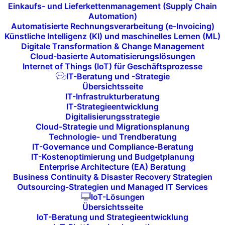
Einkaufs- und Lieferkettenmanagement (Supply Chain
Automation)
Automatisierte Rechnungsverarbeitung (e-Invoicing)
Künstliche Intelligenz (KI) und maschinelles Lernen (ML)
Digitale Transformation & Change Management
Cloud-basierte Automatisierungslösungen
Internet of Things (IoT) für Geschäftsprozesse
IT-Beratung und -Strategie
Minimum Viable Product
Übersichtsseite
(MVP)-Entwicklung
IT-Infrastrukturberatung
IT-Strategieentwicklung
Digitalisierungsstrategie
Ein
MVP
konzentriert sich auf die
Cloud-Strategie und Migrationsplanung
Technologie- und Trendberatung
Entwicklung der
wichtigsten Funktionen
IT-Governance und Compliance-Beratung
Ihres Produkts, um es so schnell wie
IT-Kostenoptimierung und Budgetplanung
möglich auf den Markt zu bringen. Wir
Enterprise Architecture (EA) Beratung
Business Continuity & Disaster Recovery Strategien
helfen Ihnen, die
Kernfunktionen
zu
Outsourcing-Strategien und Managed IT Services
definieren und setzen diese so um, dass
IoT-Lösungen
Übersichtsseite
Sie ein nutzbares Produkt erhalten, das
IoT-Beratung und Strategieentwicklung
frühes Kundenfeedback
ermöglicht. Dies