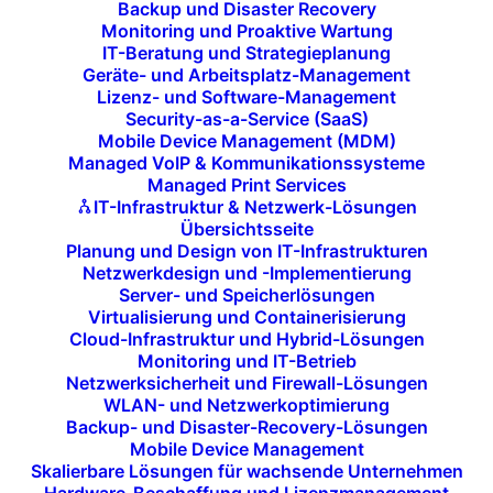
kontinuierlich weiterzuentwickeln und an den Markt
Backup und Disaster Recovery
Monitoring und Proaktive Wartung
anzupassen, während Sie echte
Erfahrungswerte
IT-Beratung und Strategieplanung
sammeln.
Geräte- und Arbeitsplatz-Management
Lizenz- und Software-Management
Security-as-a-Service (SaaS)
Mobile Device Management (MDM)
JETZT KONTAKT AUFNEHMEN
Managed VoIP & Kommunikationssysteme
Managed Print Services
IT-Infrastruktur & Netzwerk-Lösungen
Übersichtsseite
Planung und Design von IT-Infrastrukturen
Netzwerkdesign und -Implementierung
Server- und Speicherlösungen
Virtualisierung und Containerisierung
Cloud-Infrastruktur und Hybrid-Lösungen
Monitoring und IT-Betrieb
Entwicklung von
Netzwerksicherheit und Firewall-Lösungen
WLAN- und Netzwerkoptimierung
Prototypen
Backup- und Disaster-Recovery-Lösungen
Mobile Device Management
Skalierbare Lösungen für wachsende Unternehmen
Prototypen
sind der erste Schritt, um eine