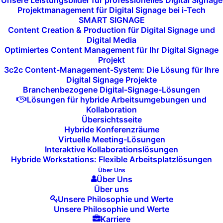
Unsere Leistungsbilder für professionelles Digital Signage
die
Weiterentwicklung
Ihres Produkts.
Projektmanagement für Digital Signage bei i-Tech
SMART SIGNAGE
Content Creation & Production für Digital Signage und
Digital Media
Optimiertes Content Management für Ihr Digital Signage
Projekt
3c2c Content-Management-System: Die Lösung für Ihre
Digital Signage Projekte
Branchenbezogene Digital-Signage-Lösungen
Lösungen für hybride Arbeitsumgebungen und
Skalierbarkeit und
Kollaboration
Übersichtsseite
Weiterentwicklung
Hybride Konferenzräume
Virtuelle Meeting-Lösungen
Interaktive Kollaborationslösungen
Nachdem das
MVP
erfolgreich auf den
Hybride Workstations: Flexible Arbeitsplatzlösungen
Markt gebracht wurde und erste
Über Uns
Erfahrungen
und
Feedback
gesammelt
Über Uns
Über uns
wurden, helfen wir Ihnen, das Produkt
Unsere Philosophie und Werte
schrittweise zu erweitern und zu skalieren.
Unsere Philosophie und Werte
Karriere
Wir integrieren weitere
Funktionen
,