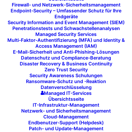
Firewall- und Netzwerk-Sicherheitsmanagement
Prototyping
und die Entwicklung eines
Minimum
Endpoint-Security – Umfassender Schutz für Ihre
Viable Product (MVP)
sind wesentliche Methoden,
Endgeräte
um neue
Geschäftsideen
und
technische Konzepte
Security Information and Event Management (SIEM)
Penetrationstests und Schwachstellenanalysen
frühzeitig zu testen und gleichzeitig das
Risiko
und
Managed Security Services
die
Entwicklungskosten
zu minimieren. Bei
i-Tech
Multi-Faktor-Authentifizierung (MFA) und Identity &
Access Management (IAM)
bieten wir umfassende Dienstleistungen für die
E-Mail-Sicherheit und Anti-Phishing-Lösungen
Entwicklung von
Prototypen
und
MVPs
an, um
Datenschutz und Compliance-Beratung
sicherzustellen, dass Ihre Innovationen schnell,
Disaster Recovery & Business Continuity
Zero Trust Security
kostengünstig und mit echtem
Marktfeedback
Security Awareness Schulungen
entwickelt werden können.
Ransomware-Schutz und -Reaktion
Datenverschlüsselung
Durch die Erstellung eines
MVPs
können Sie Ihre
Managed IT-Services
Übersichtsseite
Kernidee
validieren, Feedback von
Nutzern
einholen
IT-Infrastruktur-Management
und den
Markteintritt
beschleunigen, ohne
Netzwerk- und Sicherheitsmanagement
Cloud-Management
umfangreiche und kostspielige Entwicklungen vorab
Endbenutzer-Support (Helpdesk)
durchzuführen. Dies ermöglicht es Ihnen, Ihr Produkt
Patch- und Update-Management