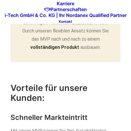
Karriere
verbessern die
Benutzererfahrung
und
Partnerschaften
stellen sicher, dass Ihre Lösung für
i-Tech GmbH & Co. KG | Ihr Nordanex Qualified Partner
Kontakt
zukünftiges Wachstum
skalierbar
bleibt.
Durch unseren flexiblen Ansatz können Sie
das MVP nach und nach zu einem
vollständigen Produkt
ausbauen.
Vorteile für unsere
Kunden:
Schneller Markteintritt
Mit einem MVP können Sie Ihre Geschäftsidee