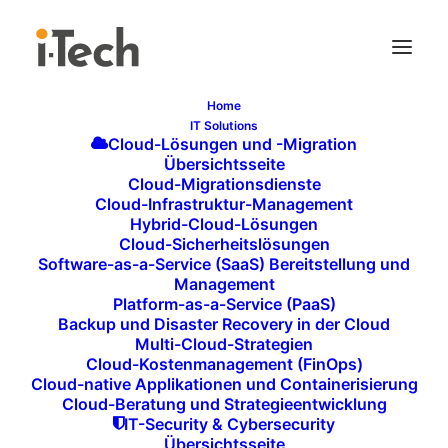
Home
IT Solutions
PROTOTYPING UND
Cloud-Lösungen und -Migration
Übersichtsseite
MINIMUM VIABLE
Cloud-Migrationsdienste
Cloud-Infrastruktur-Management
PRODUCT (MVP) –
Hybrid-Cloud-Lösungen
SCHNELLER
Cloud-Sicherheitslösungen
Software-as-a-Service (SaaS) Bereitstellung und
MARKTEINTRITT DURCH
Management
Platform-as-a-Service (PaaS)
INNOVATIVE UND
Backup und Disaster Recovery in der Cloud
TESTBARE LÖSUNGEN
Multi-Cloud-Strategien
Cloud-Kostenmanagement (FinOps)
In der schnelllebigen digitalen Welt müssen
Cloud-native Applikationen und Containerisierung
Cloud-Beratung und Strategieentwicklung
Unternehmen neue Ideen zügig und effizient auf den
IT-Security & Cybersecurity
Markt bringen, um wettbewerbsfähig zu bleiben.
Übersichtsseite