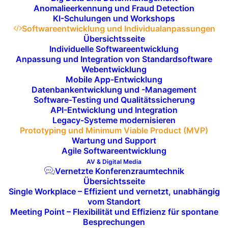
Anomalieerkennung und Fraud Detection
Entwicklungszyklen
und
regelmäßige
KI-Schulungen und Workshops
Softwareentwicklung und Individualanpassungen
Iterationen
ermöglichen. Dadurch können
Übersichtsseite
wir flexibel auf
Änderungen
und
Feedback
Individuelle Softwareentwicklung
reagieren, sodass Ihr MVP kontinuierlich an
Anpassung und Integration von Standardsoftware
Webentwicklung
die
Marktanforderungen
und
Mobile App-Entwicklung
Benutzerwünsche
angepasst wird. Mit
Datenbankentwicklung und -Management
Software-Testing und Qualitätssicherung
Scrum
oder
Kanban
als agilem Framework
API-Entwicklung und Integration
behalten Sie jederzeit die
Kontrolle
über
Legacy-Systeme modernisieren
den Entwicklungsprozess und können
Prototyping und Minimum Viable Product (MVP)
Wartung und Support
Prioritäten
setzen, um die
Agile Softwareentwicklung
Geschäftsziele
zu erreichen.
AV & Digital Media
Vernetzte Konferenzraumtechnik
Übersichtsseite
Single Workplace – Effizient und vernetzt, unabhängig
vom Standort
Meeting Point – Flexibilität und Effizienz für spontane
Besprechungen