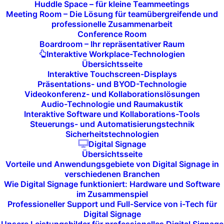
Huddle Space – für kleine Teammeetings
Meeting Room – Die Lösung für teamübergreifende und
professionelle Zusammenarbeit
Conference Room
Boardroom – Ihr repräsentativer Raum
Validierung der
Interaktive Workplace-Technologien
Geschäftsidee
Übersichtsseite
Interaktive Touchscreen-Displays
Präsentations- und BYOD-Technologie
Ein
MVP
gibt Ihnen die Möglichkeit, Ihre
Videokonferenz- und Kollaborationslösungen
Audio-Technologie und Raumakustik
Geschäftsidee
mit minimalen
Ressourcen
Interaktive Software und Kollaborations-Tools
zu testen und zu validieren. Mit einer
Steuerungs- und Automatisierungstechnik
funktionierenden
Basisversion
des
Sicherheitstechnologien
Digital Signage
Produkts können Sie das
Nutzerverhalten
Übersichtsseite
beobachten,
Erfahrungen
sammeln und
Vorteile und Anwendungsgebiete von Digital Signage in
verschiedenen Branchen
feststellen, ob Ihre
Idee
am Markt
Wie Digital Signage funktioniert: Hardware und Software
erfolgreich ist. Diese frühen Erkenntnisse
im Zusammenspiel
geben Ihnen eine solide Grundlage für
Professioneller Support und Full-Service von i-Tech für
Digital Signage
zukünftige Entscheidungen
in Bezug auf