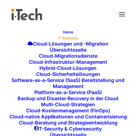
Home
IT Solutions
PATCH- UND UPDATE-
Cloud-Lösungen und -Migration
Übersichtsseite
MANAGEMENT –
Cloud-Migrationsdienste
Cloud-Infrastruktur-Management
SICHERHEIT UND
Hybrid-Cloud-Lösungen
STABILITÄT FÜR IHRE IT-
Cloud-Sicherheitslösungen
Software-as-a-Service (SaaS) Bereitstellung und
SYSTEME
Management
Platform-as-a-Service (PaaS)
In der modernen IT-Landschaft ist die regelmäßige
Backup und Disaster Recovery in der Cloud
Aktualisierung von Software und Systemen
Multi-Cloud-Strategien
Cloud-Kostenmanagement (FinOps)
unerlässlich, um Sicherheitslücken zu schließen und
Cloud-native Applikationen und Containerisierung
die Stabilität der IT-Infrastruktur zu gewährleisten.
Cloud-Beratung und Strategieentwicklung
IT-Security & Cybersecurity
Patch- und Update-Management ist dabei ein
Übersichtsseite