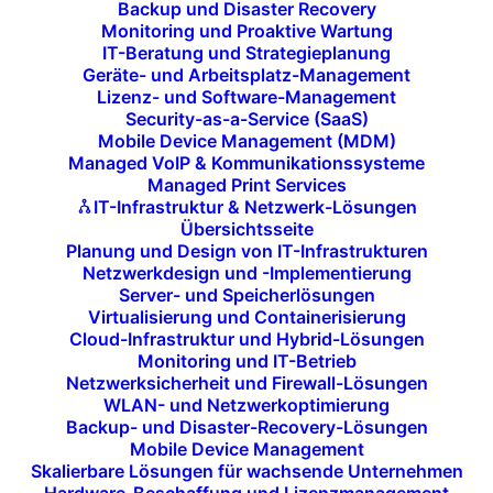
Automatische oder
Backup und Disaster Recovery
Monitoring und Proaktive Wartung
manuelle Installation von
IT-Beratung und Strategieplanung
Geräte- und Arbeitsplatz-Management
Updates und Patches:
Lizenz- und Software-Management
Security-as-a-Service (SaaS)
Mobile Device Management (MDM)
Abhängig von Ihren Anforderungen bieten
Managed VoIP & Kommunikationssysteme
wir entweder automatisierte Update-
Managed Print Services
IT-Infrastruktur & Netzwerk-Lösungen
Prozesse oder manuelle Installationen
Übersichtsseite
durch unsere IT-Spezialisten an, um
Planung und Design von IT-Infrastrukturen
sicherzustellen, dass jede Aktualisierung
Netzwerkdesign und -Implementierung
Server- und Speicherlösungen
gründlich geprüft und richtig implementiert
Virtualisierung und Containerisierung
wird.
Cloud-Infrastruktur und Hybrid-Lösungen
Monitoring und IT-Betrieb
Netzwerksicherheit und Firewall-Lösungen
WLAN- und Netzwerkoptimierung
Backup- und Disaster-Recovery-Lösungen
Mobile Device Management
Skalierbare Lösungen für wachsende Unternehmen