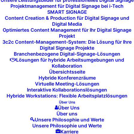
Unsere Leistungsbilder für professionelles Digital Signage
regelmäßige Aktualisierungen laufen Ihre Systeme
Projektmanagement für Digital Signage bei i-Tech
stabiler und schneller.
SMART SIGNAGE
Content Creation & Production für Digital Signage und
Digital Media
Minimierung von Ausfallzeiten:
Optimiertes Content Management für Ihr Digital Signage
Projekt
3c2c Content-Management-System: Die Lösung für Ihre
Geplante und gut koordinierte Updates verhindern
Digital Signage Projekte
unerwartete Systemausfälle und minimieren die
Branchenbezogene Digital-Signage-Lösungen
Lösungen für hybride Arbeitsumgebungen und
Auswirkungen auf den Geschäftsbetrieb. Dank
Kollaboration
unserer proaktiven Planung können wir sicherstellen,
Übersichtsseite
dass Updates zu Zeiten durchgeführt werden, die Ihr
Hybride Konferenzräume
Virtuelle Meeting-Lösungen
Tagesgeschäft nicht beeinträchtigen.
Interaktive Kollaborationslösungen
Hybride Workstations: Flexible Arbeitsplatzlösungen
Über Uns
Konformität und Compliance:
Über Uns
Über uns
In vielen Branchen sind regelmäßige Software-
Unsere Philosophie und Werte
Unsere Philosophie und Werte
Updates notwendig, um die Einhaltung von
Karriere