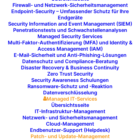
zentraler Prozess, um sicherzustellen, dass Ihre
Firewall- und Netzwerk-Sicherheitsmanagement
Systeme immer auf dem neuesten Stand sind und
Endpoint-Security – Umfassender Schutz für Ihre
Endgeräte
optimal funktionieren. Ob Betriebssysteme,
Security Information and Event Management (SIEM)
Anwendungen oder Sicherheitslösungen – wir
Penetrationstests und Schwachstellenanalysen
Managed Security Services
übernehmen für Sie die Verwaltung, Installation und
Multi-Faktor-Authentifizierung (MFA) und Identity &
Überwachung aller Updates und Patches, um Ihre
Access Management (IAM)
Systeme sicher und zuverlässig zu halten.
E-Mail-Sicherheit und Anti-Phishing-Lösungen
Datenschutz und Compliance-Beratung
Disaster Recovery & Business Continuity
Zero Trust Security
JETZT KONTAKT AUFNEHMEN
Security Awareness Schulungen
Ransomware-Schutz und -Reaktion
Datenverschlüsselung
Managed IT-Services
Übersichtsseite
IT-Infrastruktur-Management
Netzwerk- und Sicherheitsmanagement
Cloud-Management
Endbenutzer-Support (Helpdesk)
Patch- und Update-Management