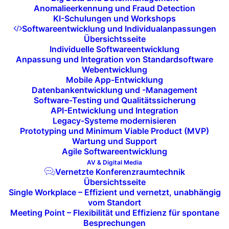
Anomalieerkennung und Fraud Detection
KI-Schulungen und Workshops
Berichte und Protokolle:
Softwareentwicklung und Individualanpassungen
Übersichtsseite
Individuelle Softwareentwicklung
Nach jeder Installation erhalten Sie
Anpassung und Integration von Standardsoftware
umfassende Berichte und Protokolle, die
Webentwicklung
Mobile App-Entwicklung
den Status der Updates und Patches
Datenbankentwicklung und -Management
dokumentieren. So behalten Sie stets den
Software-Testing und Qualitätssicherung
Überblick über den Zustand Ihrer Systeme
API-Entwicklung und Integration
Legacy-Systeme modernisieren
und die durchgeführten Maßnahmen.
Prototyping und Minimum Viable Product (MVP)
Wartung und Support
Agile Softwareentwicklung
AV & Digital Media
Vernetzte Konferenzraumtechnik
Übersichtsseite
Vorteile eines
Single Workplace – Effizient und vernetzt, unabhängig
vom Standort
professionellen Patch-
Meeting Point – Flexibilität und Effizienz für spontane
Besprechungen