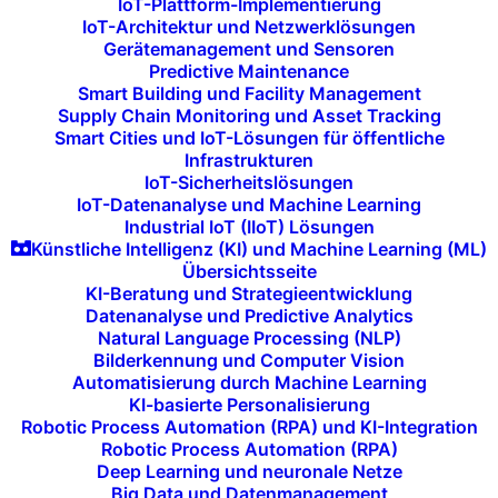
IoT-Plattform-Implementierung
IoT-Architektur und Netzwerklösungen
Proaktive Überwachung
Gerätemanagement und Sensoren
Predictive Maintenance
und Planung:
Smart Building und Facility Management
Supply Chain Monitoring und Asset Tracking
Smart Cities und IoT-Lösungen für öffentliche
Wir überwachen kontinuierlich den Zustand
Infrastrukturen
Ihrer IT-Systeme und planen Patches und
IoT-Sicherheitslösungen
IoT-Datenanalyse und Machine Learning
Updates im Voraus, um Störungen im
Industrial IoT (IIoT) Lösungen
Betriebsablauf zu vermeiden. Durch
Künstliche Intelligenz (KI) und Machine Learning (ML)
Übersichtsseite
sorgfältige Planung stellen wir sicher, dass
KI-Beratung und Strategieentwicklung
Updates außerhalb der produktiven Zeiten
Datenanalyse und Predictive Analytics
eingespielt werden.
Natural Language Processing (NLP)
Bilderkennung und Computer Vision
Automatisierung durch Machine Learning
KI-basierte Personalisierung
Robotic Process Automation (RPA) und KI-Integration
Robotic Process Automation (RPA)
Deep Learning und neuronale Netze
Big Data und Datenmanagement