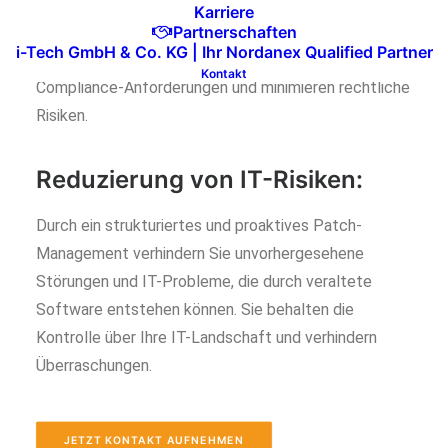
gesetzlichen Vorschriften und Sicherheitsstandards
Karriere
sicherzustellen. Mit unserem Patch- und Update-
Partnerschaften
i-Tech GmbH & Co. KG | Ihr Nordanex Qualified Partner
Management erfüllen Sie alle relevanten
Kontakt
Compliance-Anforderungen und minimieren rechtliche
Risiken.
Reduzierung von IT-Risiken:
Durch ein strukturiertes und proaktives Patch-
Management verhindern Sie unvorhergesehene
Störungen und IT-Probleme, die durch veraltete
Software entstehen können. Sie behalten die
Kontrolle über Ihre IT-Landschaft und verhindern
Überraschungen.
JETZT KONTAKT AUFNEHMEN