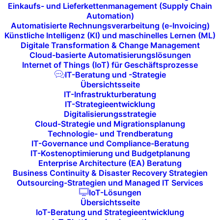
Einkaufs- und Lieferkettenmanagement (Supply Chain
Automation)
Automatisierte Rechnungsverarbeitung (e-Invoicing)
Kompatibilitätsprüfungen
Künstliche Intelligenz (KI) und maschinelles Lernen (ML)
vor der Installation:
Digitale Transformation & Change Management
Cloud-basierte Automatisierungslösungen
Internet of Things (IoT) für Geschäftsprozesse
Vor jeder Installation eines Updates prüfen
IT-Beratung und -Strategie
Übersichtsseite
wir, ob dieses mit Ihrer bestehenden IT-
IT-Infrastrukturberatung
Infrastruktur kompatibel ist. So vermeiden
IT-Strategieentwicklung
wir mögliche Konflikte oder Probleme nach
Digitalisierungsstrategie
Cloud-Strategie und Migrationsplanung
der Aktualisierung.
Technologie- und Trendberatung
IT-Governance und Compliance-Beratung
IT-Kostenoptimierung und Budgetplanung
Enterprise Architecture (EA) Beratung
Business Continuity & Disaster Recovery Strategien
Outsourcing-Strategien und Managed IT Services
IoT-Lösungen
Übersichtsseite
IoT-Beratung und Strategieentwicklung