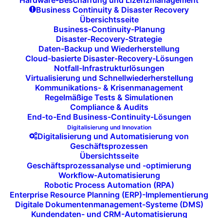
Hardware-Beschaffung und Lizenzmanagement
Business Continuity & Disaster Recovery
Übersichtsseite
Regelmäßige
Business-Continuity-Planung
Disaster-Recovery-Strategie
Sicherheitsupdates:
Daten-Backup und Wiederherstellung
Cloud-basierte Disaster-Recovery-Lösungen
Wir überwachen kontinuierlich die
Notfall-Infrastrukturlösungen
Virtualisierung und Schnellwiederherstellung
Verfügbarkeit von sicherheitskritischen
Kommunikations- & Krisenmanagement
Updates und sorgen dafür, dass diese
Regelmäßige Tests & Simulationen
Compliance & Audits
schnellstmöglich installiert werden. So
End-to-End Business-Continuity-Lösungen
können wir Sicherheitslücken schließen,
Digitalisierung und Innovation
bevor diese von Angreifern ausgenutzt
Digitalisierung und Automatisierung von
Geschäftsprozessen
werden können.
Übersichtsseite
Geschäftsprozessanalyse und -optimierung
Workflow-Automatisierung
Robotic Process Automation (RPA)
Enterprise Resource Planning (ERP)-Implementierung
Digitale Dokumentenmanagement-Systeme (DMS)
Kundendaten- und CRM-Automatisierung