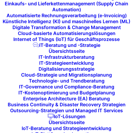
Einkaufs- und Lieferkettenmanagement (Supply Chain
and-Play-Technologie
Automation)
Automatisierte Rechnungsverarbeitung (e-Invoicing)
Künstliche Intelligenz (KI) und maschinelles Lernen (ML)
Die Möglichkeit, das eigene Gerät (Bring
Digitale Transformation & Change Management
Your Own Device, BYOD) direkt
Cloud-basierte Automatisierungslösungen
anzuschließen, erleichtert den
Internet of Things (IoT) für Geschäftsprozesse
IT-Beratung und -Strategie
Arbeitsablauf erheblich. Diese intuitive
Übersichtsseite
Plug-and-Play-Technologie ermöglicht es
IT-Infrastrukturberatung
den Nutzern, ohne Verzögerung in das
IT-Strategieentwicklung
Digitalisierungsstrategie
Meeting einzusteigen und Inhalte zu teilen.
Cloud-Strategie und Migrationsplanung
Sie ist eine der wichtigsten Komponenten
Technologie- und Trendberatung
IT-Governance und Compliance-Beratung
des Huddle Spaces, die sowohl Effizienz
IT-Kostenoptimierung und Budgetplanung
als auch Komfort bietet und den Bedarf an
Enterprise Architecture (EA) Beratung
Business Continuity & Disaster Recovery Strategien
technischer Unterstützung minimiert.
Outsourcing-Strategien und Managed IT Services
IoT-Lösungen
Übersichtsseite
IoT-Beratung und Strategieentwicklung