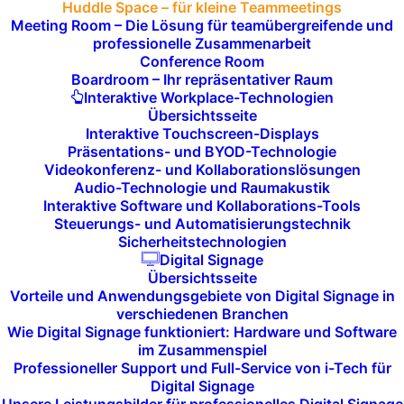
Huddle Space – für kleine Teammeetings
erstklassige Audio- und Videoübertragung
Meeting Room – Die Lösung für teamübergreifende und
und verbessern die Gesamtqualität des
professionelle Zusammenarbeit
Conference Room
Meeting-Erlebnisses.
Boardroom – Ihr repräsentativer Raum
Interaktive Workplace-Technologien
Übersichtsseite
Interaktive Touchscreen-Displays
Präsentations- und BYOD-Technologie
Videokonferenz- und Kollaborationslösungen
Audio-Technologie und Raumakustik
Interaktive Software und Kollaborations-Tools
Steuerungs- und Automatisierungstechnik
Sicherheitstechnologien
Digital Signage
Flexible Raumgestaltung
Übersichtsseite
Vorteile und Anwendungsgebiete von Digital Signage in
für eine ansprechende
verschiedenen Branchen
Wie Digital Signage funktioniert: Hardware und Software
Umgebung
im Zusammenspiel
Professioneller Support und Full-Service von i-Tech für
Digital Signage
Der Huddle Space kann nach den