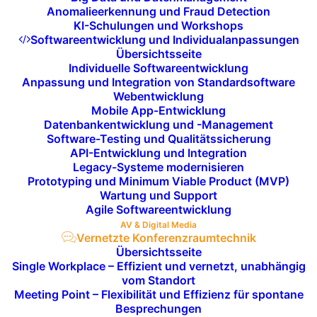
Anomalieerkennung und Fraud Detection
KI-Schulungen und Workshops
Softwareentwicklung und Individualanpassungen
Übersichtsseite
Individuelle Softwareentwicklung
Anpassung und Integration von Standardsoftware
Webentwicklung
Hochwertige Audio- und
Mobile App-Entwicklung
Datenbankentwicklung und -Management
Videolösungen für
Software-Testing und Qualitätssicherung
nahtlose Kommunikation
API-Entwicklung und Integration
Legacy-Systeme modernisieren
Prototyping und Minimum Viable Product (MVP)
Eine klare Audio- und Videoqualität ist
Wartung und Support
Agile Softwareentwicklung
entscheidend, um alle Stimmen im Raum
AV & Digital Media
gut hörbar zu machen und die
Vernetzte Konferenzraumtechnik
Zusammenarbeit mit externen Partnern
Übersichtsseite
Single Workplace – Effizient und vernetzt, unabhängig
oder Remote-Teams reibungslos zu
vom Standort
gestalten. Unsere integrierten Videobars
Meeting Point – Flexibilität und Effizienz für spontane
Besprechungen
und Konferenzlösungen bieten eine