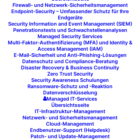
Firewall- und Netzwerk-Sicherheitsmanagement
Space bietet, ist entscheidend: Er ermöglicht
Endpoint-Security – Umfassender Schutz für Ihre
Meetings ohne aufwendige Vorbereitung, sodass sich
Endgeräte
Security Information and Event Management (SIEM)
die Mitarbeitenden einfach mit ihren eigenen Geräten
Penetrationstests und Schwachstellenanalysen
verbinden und direkt loslegen können. Diese Art des
Managed Security Services
Multi-Faktor-Authentifizierung (MFA) und Identity &
Besprechungsraums ist inspiriert von schnellen,
Access Management (IAM)
taktischen Teamgesprächen im Sport – dem
E-Mail-Sicherheit und Anti-Phishing-Lösungen
sogenannten „Huddle“ – bei dem das Team
Datenschutz und Compliance-Beratung
Disaster Recovery & Business Continuity
kurzfristig Strategien bespricht und das weitere
Zero Trust Security
Vorgehen plant.
Security Awareness Schulungen
Ransomware-Schutz und -Reaktion
Datenverschlüsselung
In modernen Arbeitsumgebungen ist die Möglichkeit,
Managed IT-Services
sich schnell und unkompliziert zu organisieren, zu
Übersichtsseite
einem unverzichtbaren Teil der Teamarbeit
IT-Infrastruktur-Management
Netzwerk- und Sicherheitsmanagement
geworden. Der Huddle Space bietet genau das: eine
Cloud-Management
kompakte, technologisch fortschrittliche und intuitiv
Endbenutzer-Support (Helpdesk)
Patch- und Update-Management
bedienbare Plattform für kurze, produktive Meetings.