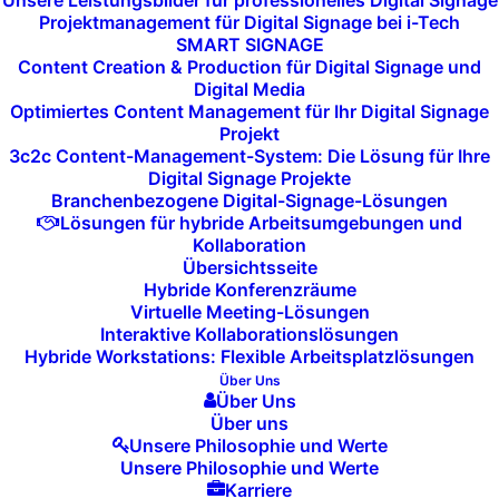
Unsere Leistungsbilder für professionelles Digital Signage
Bedürfnissen des Teams gestaltet
Projektmanagement für Digital Signage bei i-Tech
SMART SIGNAGE
werden, sodass eine vertraute und
Content Creation & Production für Digital Signage und
inspirierende Umgebung entsteht. Von der
Digital Media
Gestaltung der Sitzordnung bis zur
Optimiertes Content Management für Ihr Digital Signage
Projekt
Platzierung der Geräte – jedes Detail ist
3c2c Content-Management-System: Die Lösung für Ihre
darauf abgestimmt, eine entspannte und
Digital Signage Projekte
Branchenbezogene Digital-Signage-Lösungen
produktive Atmosphäre zu schaffen.
Lösungen für hybride Arbeitsumgebungen und
Kollaboration
Übersichtsseite
Hybride Konferenzräume
Virtuelle Meeting-Lösungen
Interaktive Kollaborationslösungen
Hybride Workstations: Flexible Arbeitsplatzlösungen
Über Uns
Über Uns
Schnelle Verfügbarkeit
Über uns
Unsere Philosophie und Werte
und
Unsere Philosophie und Werte
Karriere