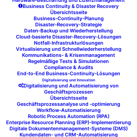
Hardware-Beschaffung und Lizenzmanagement
Unsere Huddle-Space-Lösungen umfassen alles, was
Business Continuity & Disaster Recovery
es braucht, um spontane Besprechungen und
Übersichtsseite
Business-Continuity-Planung
Brainstorming-Sessions effizient und produktiv zu
Disaster-Recovery-Strategie
gestalten. Die Ausstattung ist auf Flexibilität
Daten-Backup und Wiederherstellung
Cloud-basierte Disaster-Recovery-Lösungen
ausgelegt und ermöglicht eine problemlose und
Notfall-Infrastrukturlösungen
schnelle Integration der Geräte der Mitarbeitenden,
Virtualisierung und Schnellwiederherstellung
sodass Ihre Teams mit minimalem Aufwand arbeiten
Kommunikations- & Krisenmanagement
Regelmäßige Tests & Simulationen
können. Unsere umfassenden Lösungen bieten
Compliance & Audits
Folgendes:
End-to-End Business-Continuity-Lösungen
Digitalisierung und Innovation
Digitalisierung und Automatisierung von
Geschäftsprozessen
Übersichtsseite
Geschäftsprozessanalyse und -optimierung
Workflow-Automatisierung
Robotic Process Automation (RPA)
Enterprise Resource Planning (ERP)-Implementierung
Digitale Dokumentenmanagement-Systeme (DMS)
Intuitive BYOD- und Plug-
Kundendaten- und CRM-Automatisierung