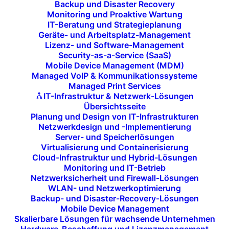
Backup und Disaster Recovery
Unsere Huddle-Space-Lösungen sind darauf
Monitoring und Proaktive Wartung
ausgelegt, Mitarbeitenden die Freiheit zu geben,
IT-Beratung und Strategieplanung
Geräte- und Arbeitsplatz-Management
flexibel zu arbeiten und kreative Ideen in einer
Lizenz- und Software-Management
anregenden und offenen Umgebung zu entwickeln.
Security-as-a-Service (SaaS)
Mobile Device Management (MDM)
Managed VoIP & Kommunikationssysteme
Managed Print Services
JETZT KONTAKT AUFNEHMEN
IT-Infrastruktur & Netzwerk-Lösungen
Übersichtsseite
Planung und Design von IT-Infrastrukturen
Netzwerkdesign und -Implementierung
Server- und Speicherlösungen
Unsere Lösungen für den
Virtualisierung und Containerisierung
Cloud-Infrastruktur und Hybrid-Lösungen
Huddle Space – Flexibel,
Monitoring und IT-Betrieb
funktional und für kurze
Netzwerksicherheit und Firewall-Lösungen
WLAN- und Netzwerkoptimierung
Wege konzipiert
Backup- und Disaster-Recovery-Lösungen
Mobile Device Management
Skalierbare Lösungen für wachsende Unternehmen