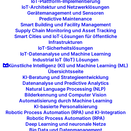
IoT-Plattform-Implementierung
IoT-Architektur und Netzwerklösungen
Gerätemanagement und Sensoren
Predictive Maintenance
Smart Building und Facility Management
Interaktive Whiteboards
Supply Chain Monitoring und Asset Tracking
Smart Cities und IoT-Lösungen für öffentliche
und Displays für visuelle
Infrastrukturen
IoT-Sicherheitslösungen
Zusammenarbeit
IoT-Datenanalyse und Machine Learning
Industrial IoT (IIoT) Lösungen
Künstliche Intelligenz (KI) und Machine Learning (ML)
Hochmoderne interaktive Whiteboards und
Übersichtsseite
Displays bieten die Möglichkeit, Gedanken
KI-Beratung und Strategieentwicklung
und Konzepte sofort festzuhalten, Ideen
Datenanalyse und Predictive Analytics
Natural Language Processing (NLP)
zu präsentieren und Visualisierungen
Bilderkennung und Computer Vision
gemeinsam zu bearbeiten. Dadurch wird
Automatisierung durch Machine Learning
KI-basierte Personalisierung
der Huddle Space zum idealen Ort für
Robotic Process Automation (RPA) und KI-Integration
Brainstorming und kreative Diskussionen.
Robotic Process Automation (RPA)
Deep Learning und neuronale Netze
Big Data und Datenmanagement