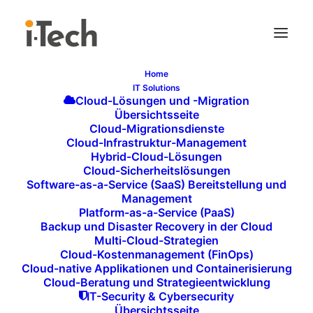
Home
IT Solutions
MEETING POINT –
Cloud-Lösungen und -Migration
Übersichtsseite
FLEXIBILITÄT UND
Cloud-Migrationsdienste
Cloud-Infrastruktur-Management
EFFIZIENZ FÜR SPONTANE
Hybrid-Cloud-Lösungen
BESPRECHUNGEN
Cloud-Sicherheitslösungen
Software-as-a-Service (SaaS) Bereitstellung und
Der
Huddle Space
bietet eine kompakte, aber
Management
Platform-as-a-Service (PaaS)
hochfunktionale Umgebung für spontane
Backup und Disaster Recovery in der Cloud
Teammeetings und schnelle Absprachen. Für Teams
Multi-Cloud-Strategien
von 4 bis 6 Personen konzipiert, ist der Huddle Space
Cloud-Kostenmanagement (FinOps)
Cloud-native Applikationen und Containerisierung
ein Ort, an dem Kollegen sich austauschen, Ideen
Cloud-Beratung und Strategieentwicklung
teilen, neue Ansätze besprechen oder Pläne
IT-Security & Cybersecurity
Übersichtsseite
festlegen können. Die Flexibilität, die der Huddle