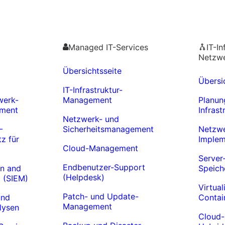
Managed IT-Services
IT-In
Netzw
Übersichtsseite
Übersi
IT-Infrastruktur-
werk-
Management
Planun
ement
Infrast
Netzwerk- und
–
Sicherheitsmanagement
Netzwe
z für
Implem
Cloud-Management
Server
Endbenutzer-Support
on and
Speich
(Helpdesk)
 (SIEM)
Virtual
Patch- und Update-
und
Contai
Management
lysen
Cloud-