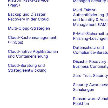
Platform-as-a-Service
Managed Security 
(PaaS)
Multi-Faktor-
Backup und Disaster
Authentifizierung 
Recovery in der Cloud
und Identity & Acc
Management (IAM)
Multi-Cloud-Strategien
E-Mail-Sicherheit u
Cloud-Kostenmanagement
Phishing-Lösungen
(FinOps)
Datenschutz und
Cloud-native Applikationen
Compliance-Berat
und Containerisierung
Disaster Recovery 
Cloud-Beratung und
Business Continuit
Strategieentwicklung
Zero Trust Security
Security Awarenes
Schulungen
Ransomware-Schut
Reaktion