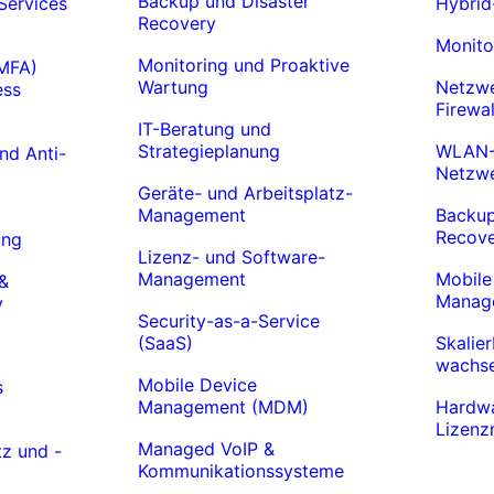
Backup und Disaster
Services
Hybrid
Recovery
Monito
Monitoring und Proaktive
(MFA)
Wartung
Netzwe
ess
Firewa
IT-Beratung und
Strategieplanung
WLAN-
nd Anti-
Netzwe
Geräte- und Arbeitsplatz-
Management
Backup
Recov
ung
Lizenz- und Software-
Management
Mobile
&
Manag
y
Security-as-a-Service
(SaaS)
Skalie
wachs
Mobile Device
s
Management (MDM)
Hardwa
Lizen
Managed VoIP &
z und -
Kommunikationssysteme