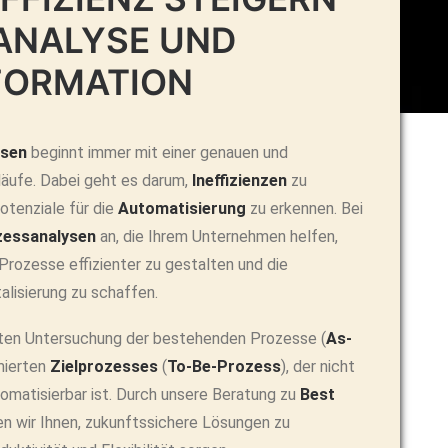
ANALYSE UND
FORMATION
ssen
beginnt immer mit einer genauen und
äufe. Dabei geht es darum,
Ineffizienzen
zu
otenziale für die
Automatisierung
zu erkennen. Bei
zessanalysen
an, die Ihrem Unternehmen helfen,
 Prozesse effizienter zu gestalten und die
alisierung zu schaffen.
erten Untersuchung der bestehenden Prozesse (
As-
imierten
Zielprozesses
(
To-Be-Prozess
), der nicht
utomatisierbar ist. Durch unsere Beratung zu
Best
fen wir Ihnen, zukunftssichere Lösungen zu