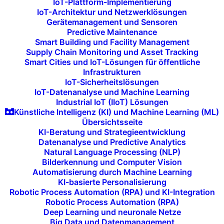
Themensegmentierung
IoT-Plattform-Implementierung
IoT-Architektur und Netzwerklösungen
Gerätemanagement und Sensoren
Die Hallenstruktur war wie jedes Jahr klar thematisch
Predictive Maintenance
segmentiert. Für Fachbesucher ergab sich daraus ein
Smart Building und Facility Management
hoher praktischer Nutzen, weil sich
Supply Chain Monitoring und Asset Tracking
Smart Cities und IoT-Lösungen für öffentliche
Technologiefelder gezielt und effizient erschließen
Infrastrukturen
ließen. Besonders stark vertreten waren:
IoT-Sicherheitslösungen
IoT-Datenanalyse und Machine Learning
Dedicated Digital Signage Areas
mit Display-, LED-
Industrial IoT (IIoT) Lösungen
Künstliche Intelligenz (KI) und Machine Learning (ML)
und Player-Herstellern
Übersichtsseite
Software- und CMS-Zonen
mit Fokus auf
KI-Beratung und Strategieentwicklung
Datenanalyse und Predictive Analytics
Plattformen, Analytics und Content-Automatisierung
Natural Language Processing (NLP)
LED-Großflächen-Segmente
mit Fokus auf
Bilderkennung und Computer Vision
modulare, flexible und architektonisch integrierte
Automatisierung durch Machine Learning
KI-basierte Personalisierung
Lösungen
Robotic Process Automation (RPA) und KI-Integration
Workplace- & Collaboration-Bereiche
mit hybriden
Robotic Process Automation (RPA)
Deep Learning und neuronale Netze
Raum- und Kommunikationskonzepten
Big Data und Datenmanagement