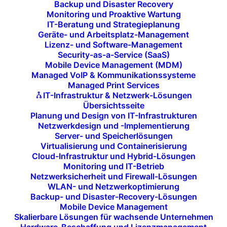
Head of Digital Media Solutions, Raoul V.
Backup und Disaster Recovery
Fendler auf die technologischen Highlights,
Monitoring und Proaktive Wartung
wichtige Trends aus dem Messealltag und
IT-Beratung und Strategieplanung
angereichert mit Eindrücken aus Gesprächen
Geräte- und Arbeitsplatz-Management
vor Ort, u. a. mit Partnern der i-Tech GmbH &
Lizenz- und Software-Management
Co. KG.
Security-as-a-Service (SaaS)
Mobile Device Management (MDM)
Managed VoIP & Kommunikationssysteme
Messe im Überblick | Rahmen und
Managed Print Services
Themen der
Integrated Systems
IT-Infrastruktur & Netzwerk-Lösungen
Europe
2026 in
Barcelona
Übersichtsseite
Planung und Design von IT-Infrastrukturen
Die ISE 2026 hat sich erneut als zentrale Leitmesse
Netzwerkdesign und -Implementierung
Server- und Speicherlösungen
für professionelle AV-, Display- und Digital-Signage-
Virtualisierung und Containerisierung
Lösungen positioniert. Für Entscheider,
Cloud-Infrastruktur und Hybrid-Lösungen
Systemintegratoren und Technologieverantwortliche
Monitoring und IT-Betrieb
Netzwerksicherheit und Firewall-Lösungen
ist diese Veranstaltung längst nicht mehr nur eine
WLAN- und Netzwerkoptimierung
Produktschau, sondern ein strategischer Marktplatz
Backup- und Disaster-Recovery-Lösungen
Mobile Device Management
für Architekturentscheidungen, Plattformstrategien
Skalierbare Lösungen für wachsende Unternehmen
und Integrationskonzepte. Der Messecharakter hat