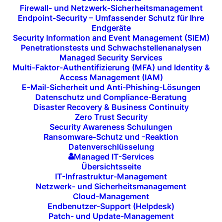
Firewall- und Netzwerk-Sicherheitsmanagement
Endpoint-Security – Umfassender Schutz für Ihre
Endgeräte
Security Information and Event Management (SIEM)
Penetrationstests und Schwachstellenanalysen
Managed Security Services
Multi-Faktor-Authentifizierung (MFA) und Identity &
Access Management (IAM)
Krefeld/Hamburg 17.02.2026 –
Nach vier
E-Mail-Sicherheit und Anti-Phishing-Lösungen
intensiven Messetagen vom 3. bis 6. Februar
Datenschutz und Compliance-Beratung
2026 auf der Integrated Systems Europe (ISE)
Disaster Recovery & Business Continuity
in Barcelona ist das Fazit für unsere Branche
Zero Trust Security
eindeutig: Die weltgrößte Plattform für Digital
Security Awareness Schulungen
Signage, Displays, LED-Technologien und
Ransomware-Schutz und -Reaktion
CMS-Software hat einmal mehr ihre Rolle als
Datenverschlüsselung
Innovationsmotor bestätigt. Mit über 92.000
Managed IT-Services
registrierten Fachbesuchern und einem neuen
Übersichtsseite
Rekord bei Unique Visitors setzte die Messe
IT-Infrastruktur-Management
ein deutliches Signal für Wachstum, Relevanz
Netzwerk- und Sicherheitsmanagement
und technologische Weiterentwicklung im
Cloud-Management
Pro-AV- und Digital-Signage-Ökosystem. In
Endbenutzer-Support (Helpdesk)
diesem kurzen Messerückblick blickt unser
Patch- und Update-Management