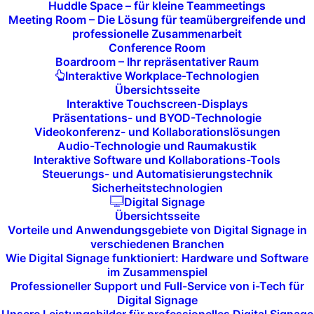
Huddle Space – für kleine Teammeetings
Viele Anbieter bewegen sich weg vom isolierten
Meeting Room – Die Lösung für teamübergreifende und
Produkt hin zur Plattform. Displays, LED-Wände und
professionelle Zusammenarbeit
Conference Room
Signage-Systeme werden als Teil eines größeren,
Boardroom – Ihr repräsentativer Raum
softwaredefinierten Ökosystems positioniert. APIs,
Interaktive Workplace-Technologien
Cloud-Anbindung, Geräte-Telemetrie und zentrales
Übersichtsseite
Interaktive Touchscreen-Displays
Lifecycle-Management waren fast überall präsent.
Präsentations- und BYOD-Technologie
Videokonferenz- und Kollaborationslösungen
Software- und Datenorientierung
Audio-Technologie und Raumakustik
Interaktive Software und Kollaborations-Tools
CMS- und Management-Software war nicht mehr
Steuerungs- und Automatisierungstechnik
Sicherheitstechnologien
„Begleitprodukt“, sondern Kernbestandteil vieler
Digital Signage
Messestände. Datenintegration, Automatisierung, KI-
Übersichtsseite
Vorteile und Anwendungsgebiete von Digital Signage in
gestützte Inhaltsaussteuerung und regelbasierte
verschiedenen Branchen
Content-Logik wurden als zentrale Mehrwerte
Wie Digital Signage funktioniert: Hardware und Software
herausgestellt. Der Fokus verschiebt sich von
im Zusammenspiel
Professioneller Support und Full-Service von i-Tech für
Anzeige zu Steuerung und Wirkungsmessung.
Digital Signage