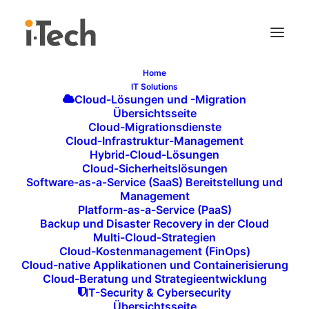
Home
IT Solutions
Cloud-Lösungen und -Migration
Übersichtsseite
Cloud-Migrationsdienste
Cloud-Infrastruktur-Management
Hybrid-Cloud-Lösungen
Messerückblick |
Cloud-Sicherheitslösungen
Software-as-a-Service (SaaS) Bereitstellung und
Integrated Systems
Management
Platform-as-a-Service (PaaS)
Backup und Disaster Recovery in der Cloud
Europe ISE 2026 in
Multi-Cloud-Strategien
Cloud-Kostenmanagement (FinOps)
Barcelona
Cloud-native Applikationen und Containerisierung
Cloud-Beratung und Strategieentwicklung
IT-Security & Cybersecurity
Übersichtsseite