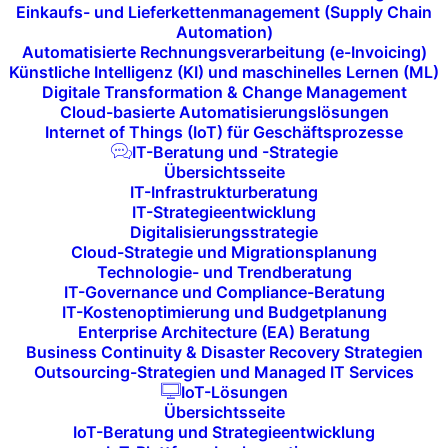
Einkaufs- und Lieferkettenmanagement (Supply Chain
Steuerungs- und Integrationslösungen
Automation)
Automatisierte Rechnungsverarbeitung (e-Invoicing)
Auffällig war in diesem Jahr die nochmals gestiegene
Künstliche Intelligenz (KI) und maschinelles Lernen (ML)
Internationalität, sowohl auf Aussteller- als auch auf
Digitale Transformation & Change Management
Cloud-basierte Automatisierungslösungen
Besucherseite. Hersteller präsentierten ihre
Internet of Things (IoT) für Geschäftsprozesse
Neuheiten nicht mehr regional differenziert, sondern
IT-Beratung und -Strategie
Übersichtsseite
klar global ausgerichtet. Produktlinien werden
IT-Infrastrukturberatung
zunehmend weltweit synchron eingeführt, mit
IT-Strategieentwicklung
einheitlichen Plattformstrategien, standardisierten
Digitalisierungsstrategie
Cloud-Strategie und Migrationsplanung
Schnittstellen und konsistenten Management-
Technologie- und Trendberatung
Konzepten. Für Integratoren und Enterprise-Kunden
IT-Governance und Compliance-Beratung
IT-Kostenoptimierung und Budgetplanung
vereinfacht das die Planung deutlich, weil globale
Enterprise Architecture (EA) Beratung
Rollouts technisch homogener umgesetzt werden
Business Continuity & Disaster Recovery Strategien
Outsourcing-Strategien und Managed IT Services
können.
IoT-Lösungen
Übersichtsseite
Hallenstruktur und
IoT-Beratung und Strategieentwicklung