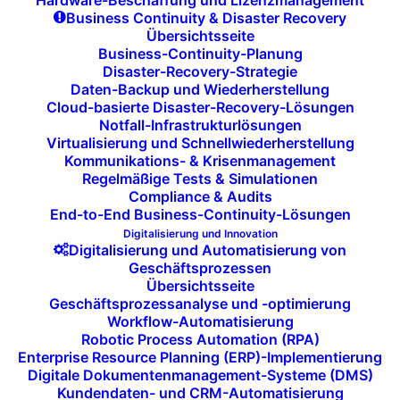
Hardware-Beschaffung und Lizenzmanagement
sich in den letzten Jahren deutlich weiterentwickelt,
Business Continuity & Disaster Recovery
Übersichtsseite
weg von reiner Hardware-Präsentation, hin zu
Business-Continuity-Planung
ganzheitlichen Lösungsökosystemen aus
Disaster-Recovery-Strategie
Daten-Backup und Wiederherstellung
Displaytechnik, LED-Systemen,
Cloud-basierte Disaster-Recovery-Lösungen
Softwareplattformen, Content-Workflows und
Notfall-Infrastrukturlösungen
Management-Infrastruktur.
Virtualisierung und Schnellwiederherstellung
Kommunikations- & Krisenmanagement
Regelmäßige Tests & Simulationen
Internationale Leitmesse mit klarer
Compliance & Audits
Marktorientierung
End-to-End Business-Continuity-Lösungen
Digitalisierung und Innovation
Die ISE ist heute der globale Referenzpunkt für:
Digitalisierung und Automatisierung von
Geschäftsprozessen
Übersichtsseite
professionelle Display- und LED-Technologien
Geschäftsprozessanalyse und -optimierung
Digital-Signage-Infrastrukturen
Workflow-Automatisierung
Robotic Process Automation (RPA)
CMS- und Content-Orchestrierungsplattformen
Enterprise Resource Planning (ERP)-Implementierung
AV-Over-IP-Architekturen
Digitale Dokumentenmanagement-Systeme (DMS)
Konferenzraum- und Workplace-Technologien
Kundendaten- und CRM-Automatisierung