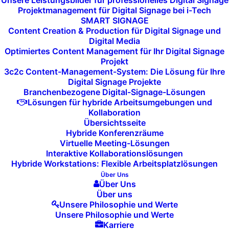
Unsere Leistungsbilder für professionelles Digital Signage
Energieeffizienz und Nachhaltigkeit
Projektmanagement für Digital Signage bei i-Tech
SMART SIGNAGE
Ein deutlich stärkeres Thema als in den Vorjahren war
Content Creation & Production für Digital Signage und
Digital Media
Energieverbrauch, Materialeinsatz und Betriebsdauer.
Optimiertes Content Management für Ihr Digital Signage
Hersteller adressieren verstärkt:
Projekt
3c2c Content-Management-System: Die Lösung für Ihre
reduzierte Leistungsaufnahme bei LED und LCD
Digital Signage Projekte
Branchenbezogene Digital-Signage-Lösungen
verbesserte Netzteileffizienz
Lösungen für hybride Arbeitsumgebungen und
intelligente Helligkeitssteuerung
Kollaboration
Übersichtsseite
längere Wartungsintervalle
Hybride Konferenzräume
modulare Austauschbarkeit statt
Virtuelle Meeting-Lösungen
Komplettaustausch
Interaktive Kollaborationslösungen
Hybride Workstations: Flexible Arbeitsplatzlösungen
Über Uns
Für Betreiber großer Signage-Netze wird dieser
Über Uns
Aspekt zunehmend kaufentscheidend, da
Über uns
Unsere Philosophie und Werte
Energiekosten und ESG-Vorgaben in Ausschreibungen
Unsere Philosophie und Werte
stärker gewichtet werden.
Karriere