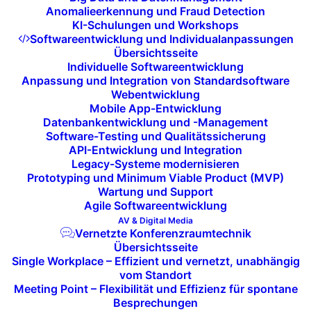
Anomalieerkennung und Fraud Detection
Gerade im Digital-Signage-Umfeld war klar erkennbar,
KI-Schulungen und Workshops
dass die Grenzen zwischen klassischem Display-
Softwareentwicklung und Individualanpassungen
Übersichtsseite
Business, IT-Infrastruktur und Softwareplattformen
Individuelle Softwareentwicklung
weiter verschwimmen werden. Nahezu jeder größere
Anpassung und Integration von Standardsoftware
Webentwicklung
Hersteller präsentierte nicht nur Panels oder LED-
Mobile App-Entwicklung
Module, sondern komplette Lösungsketten –
Datenbankentwicklung und -Management
inklusive Remote-Management, Gerätesteuerung,
Software-Testing und Qualitätssicherung
API-Entwicklung und Integration
Content-Distribution und Monitoring.
Legacy-Systeme modernisieren
Prototyping und Minimum Viable Product (MVP)
Thematische Leitlinien und
Wartung und Support
strategische Trends
Agile Softwareentwicklung
AV & Digital Media
Vernetzte Konferenzraumtechnik
Die übergreifenden Themen der Messe ließen sich in
Übersichtsseite
mehrere strategische Leitlinien einordnen:
Single Workplace – Effizient und vernetzt, unabhängig
vom Standort
Meeting Point – Flexibilität und Effizienz für spontane
Plattformisierung statt Einzelprodukte
Besprechungen